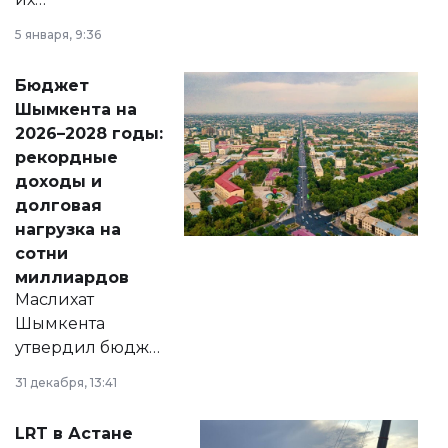
утверждению,
5 января, 9:36
принести
свободу
Бюджет
народу
Шымкента на
Венесуэлы.
2026–2028 годы:
рекордные
доходы и
долговая
нагрузка на
сотни
миллиардов
Маслихат
Шымкента
утвердил бюджет
города на 2026–
31 декабря, 13:41
2028 годы.
Соответствующий
LRT в Астане
документ