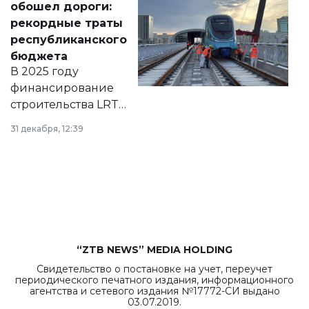
обошел дороги:
появился в базе
рекордные траты
нормативных
республиканского
правовых актов и
бюджета
на сайте маслихат
В 2025 году
города.
финансирование
строительства LRT
в Астане из
31 декабря, 12:39
республиканского
бюджета достигло
рекордных
объемов.
“ZTB NEWS” MEDIA HOLDING
Свидетельство о постановке на учет, переучет
периодического печатного издания, информационного
агентства и сетевого издания №17772-СИ выдано
03.07.2019.