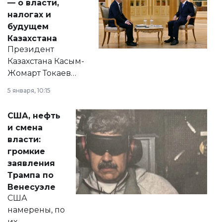
— о власти,
налогах и
будущем
Казахстана
Президент
Казахстана Касым-
Жомарт Токаев
прокомментировал
5 января, 10:15
сразу несколько
актуальных тем —
США, нефть
от слухов о
и смена
политических
власти:
реформах до
громкие
вопросов армии,
заявления
экономики и
Трампа по
личного здоровья.
Венесуэле
США
намерены, по
их