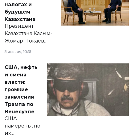
налогах и
будущем
Казахстана
Президент
Казахстана Касым-
Жомарт Токаев
прокомментировал
5 января, 10:15
сразу несколько
актуальных тем —
США, нефть
от слухов о
и смена
политических
власти:
реформах до
громкие
вопросов армии,
заявления
экономики и
Трампа по
личного здоровья.
Венесуэле
США
намерены, по
их