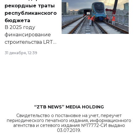
появился в базе
рекордные траты
нормативных
республиканского
правовых актов и
бюджета
на сайте маслихат
В 2025 году
города.
финансирование
строительства LRT
в Астане из
31 декабря, 12:39
республиканского
бюджета достигло
рекордных
объемов.
“ZTB NEWS” MEDIA HOLDING
Свидетельство о постановке на учет, переучет
периодического печатного издания, информационного
агентства и сетевого издания №17772-СИ выдано
03.07.2019.