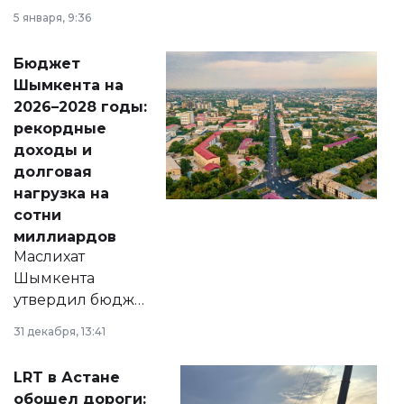
утверждению,
5 января, 9:36
принести
свободу
Бюджет
народу
Шымкента на
Венесуэлы.
2026–2028 годы:
рекордные
доходы и
долговая
нагрузка на
сотни
миллиардов
Маслихат
Шымкента
утвердил бюджет
города на 2026–
31 декабря, 13:41
2028 годы.
Соответствующий
LRT в Астане
документ
обошел дороги: