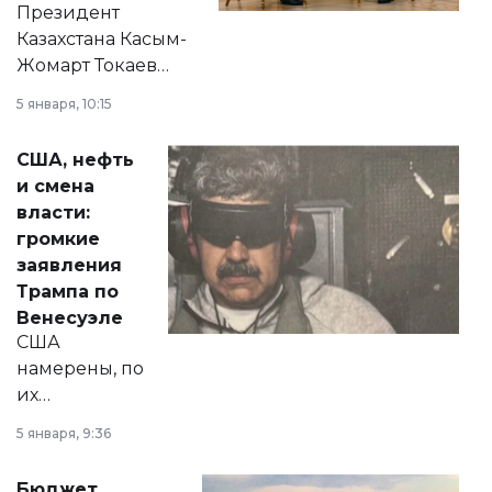
Президент
Казахстана Касым-
Жомарт Токаев
прокомментировал
5 января, 10:15
сразу несколько
актуальных тем —
США, нефть
от слухов о
и смена
политических
власти:
реформах до
громкие
вопросов армии,
заявления
экономики и
Трампа по
личного здоровья.
Венесуэле
США
намерены, по
их
утверждению,
5 января, 9:36
принести
свободу
Бюджет