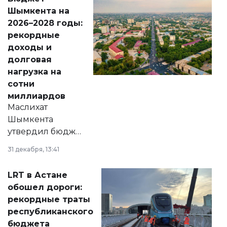
народу
Шымкента на
Венесуэлы.
2026–2028 годы:
рекордные
доходы и
долговая
нагрузка на
сотни
миллиардов
Маслихат
Шымкента
утвердил бюджет
города на 2026–
31 декабря, 13:41
2028 годы.
Соответствующий
LRT в Астане
документ
обошел дороги:
появился в базе
рекордные траты
нормативных
республиканского
правовых актов и
бюджета