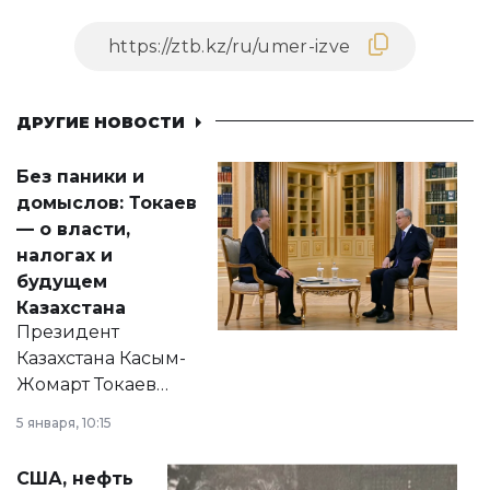
ДРУГИЕ НОВОСТИ
Без паники и
домыслов: Токаев
— о власти,
налогах и
будущем
Казахстана
Президент
Казахстана Касым-
Жомарт Токаев
прокомментировал
5 января, 10:15
сразу несколько
актуальных тем —
США, нефть
от слухов о