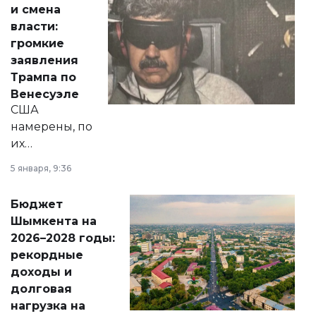
и смена
политических
власти:
реформах до
громкие
вопросов армии,
заявления
экономики и
Трампа по
личного здоровья.
Венесуэле
США
намерены, по
их
утверждению,
5 января, 9:36
принести
свободу
Бюджет
народу
Шымкента на
Венесуэлы.
2026–2028 годы:
рекордные
доходы и
долговая
нагрузка на