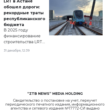
LRT в Астане
документ
обошел дороги:
появился в базе
рекордные траты
нормативных
республиканского
правовых актов и
бюджета
на сайте маслихат
В 2025 году
города.
финансирование
строительства LRT
в Астане из
31 декабря, 12:39
республиканского
бюджета достигло
рекордных
объемов.
“ZTB NEWS” MEDIA HOLDING
Свидетельство о постановке на учет, переучет
периодического печатного издания, информационного
агентства и сетевого издания №17772-СИ выдано