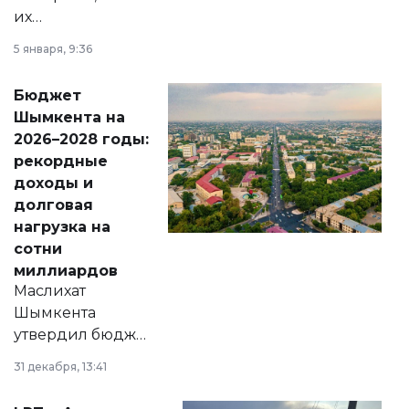
их
утверждению,
5 января, 9:36
принести
свободу
Бюджет
народу
Шымкента на
Венесуэлы.
2026–2028 годы:
рекордные
доходы и
долговая
нагрузка на
сотни
миллиардов
Маслихат
Шымкента
утвердил бюджет
города на 2026–
31 декабря, 13:41
2028 годы.
Соответствующий