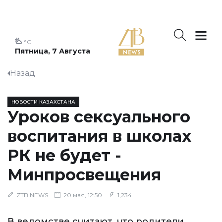
°C
Пятница, 7 Августа
Назад
НОВОСТИ КАЗАХСТАНА
Уроков сексуального
воспитания в школах
РК не будет -
Минпросвещения
ZTB NEWS
20 мая, 12:50
1,234
В ведомстве считают, что родители