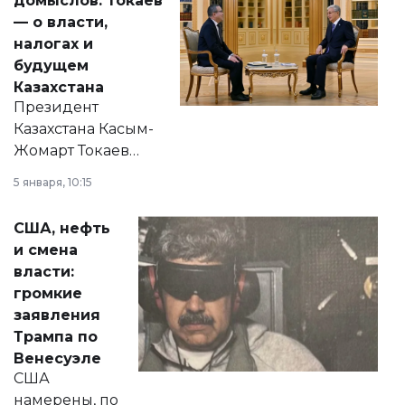
домыслов: Токаев
— о власти,
налогах и
будущем
Казахстана
Президент
Казахстана Касым-
Жомарт Токаев
прокомментировал
5 января, 10:15
сразу несколько
актуальных тем —
США, нефть
от слухов о
и смена
политических
власти:
реформах до
громкие
вопросов армии,
заявления
экономики и
Трампа по
личного здоровья.
Венесуэле
США
намерены, по