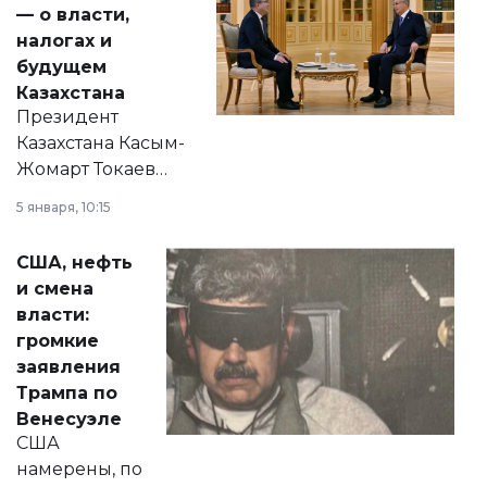
— о власти,
налогах и
будущем
Казахстана
Президент
Казахстана Касым-
Жомарт Токаев
прокомментировал
5 января, 10:15
сразу несколько
актуальных тем —
США, нефть
от слухов о
и смена
политических
власти:
реформах до
громкие
вопросов армии,
заявления
экономики и
Трампа по
личного здоровья.
Венесуэле
США
намерены, по