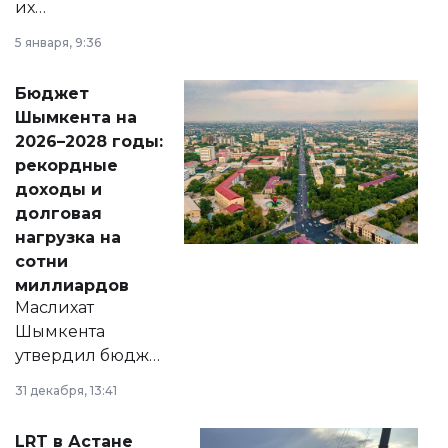
их
утверждению,
5 января, 9:36
принести
свободу
Бюджет
народу
Шымкента на
Венесуэлы.
2026–2028 годы:
рекордные
доходы и
долговая
нагрузка на
сотни
миллиардов
Маслихат
Шымкента
утвердил бюджет
города на 2026–
31 декабря, 13:41
2028 годы.
Соответствующий
LRT в Астане