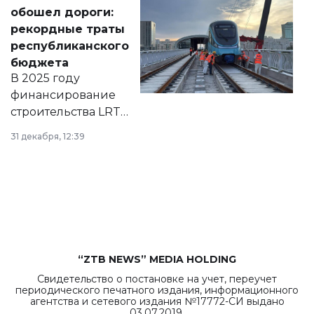
документ
обошел дороги:
появился в базе
рекордные траты
нормативных
республиканского
правовых актов и
бюджета
на сайте маслихат
В 2025 году
города.
финансирование
строительства LRT
в Астане из
31 декабря, 12:39
республиканского
бюджета достигло
рекордных
объемов.
“ZTB NEWS” MEDIA HOLDING
Свидетельство о постановке на учет, переучет
периодического печатного издания, информационного
агентства и сетевого издания №17772-СИ выдано
03.07.2019.