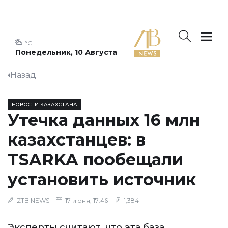
°C
Понедельник, 10 Августа
Назад
НОВОСТИ КАЗАХСТАНА
Утечка данных 16 млн
казахстанцев: в
TSARKA пообещали
установить источник
ZTB NEWS
17 июня, 17:46
1,384
Эксперты считают, что эта база