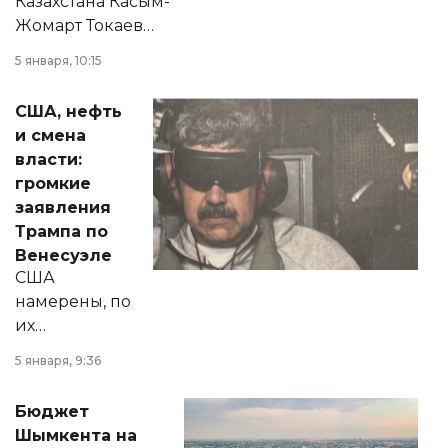
Казахстана Касым-
Жомарт Токаев
прокомментировал
5 января, 10:15
сразу несколько
актуальных тем —
США, нефть
от слухов о
и смена
политических
власти:
реформах до
громкие
вопросов армии,
заявления
экономики и
Трампа по
личного здоровья.
Венесуэле
США
намерены, по
их
утверждению,
5 января, 9:36
принести
свободу
Бюджет
народу
Шымкента на
Венесуэлы.