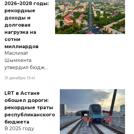
2026–2028 годы:
рекордные
доходы и
долговая
нагрузка на
сотни
миллиардов
Маслихат
Шымкента
утвердил бюджет
города на 2026–
31 декабря, 13:41
2028 годы.
Соответствующий
LRT в Астане
документ
обошел дороги:
появился в базе
рекордные траты
нормативных
республиканского
правовых актов и
бюджета
на сайте маслихат
В 2025 году
города.