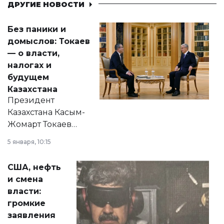
ДРУГИЕ НОВОСТИ
Без паники и
домыслов: Токаев
— о власти,
налогах и
будущем
Казахстана
Президент
Казахстана Касым-
Жомарт Токаев
прокомментировал
5 января, 10:15
сразу несколько
актуальных тем —
США, нефть
от слухов о
и смена
политических
власти:
реформах до
громкие
вопросов армии,
заявления
экономики и