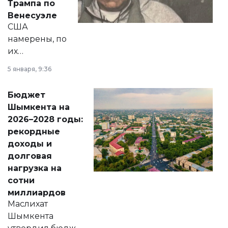
Трампа по
личного здоровья.
Венесуэле
США
намерены, по
их
утверждению,
5 января, 9:36
принести
свободу
Бюджет
народу
Шымкента на
Венесуэлы.
2026–2028 годы:
рекордные
доходы и
долговая
нагрузка на
сотни
миллиардов
Маслихат
Шымкента