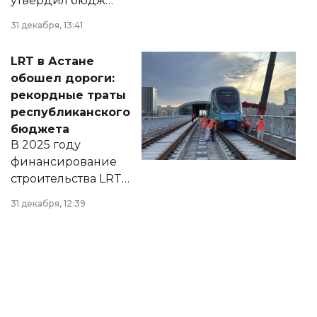
утвердил бюджет
города на 2026–
31 декабря, 13:41
2028 годы.
Соответствующий
LRT в Астане
документ
обошел дороги:
появился в базе
рекордные траты
нормативных
республиканского
правовых актов и
бюджета
на сайте маслихат
В 2025 году
города.
финансирование
строительства LRT
в Астане из
31 декабря, 12:39
республиканского
бюджета достигло
рекордных
объемов.