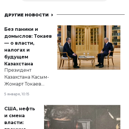
ДРУГИЕ НОВОСТИ
Без паники и
домыслов: Токаев
— о власти,
налогах и
будущем
Казахстана
Президент
Казахстана Касым-
Жомарт Токаев
прокомментировал
5 января, 10:15
сразу несколько
актуальных тем —
США, нефть
от слухов о
и смена
политических
власти:
реформах до