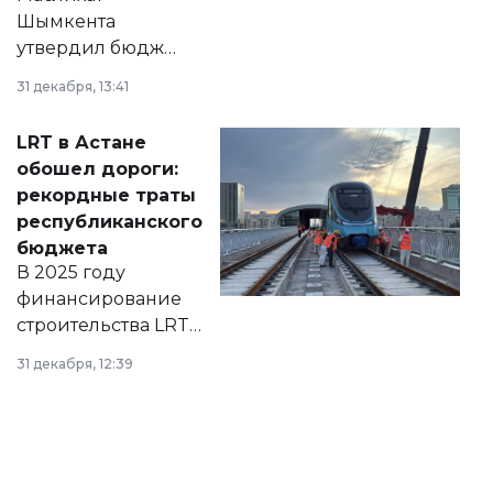
Шымкента
утвердил бюджет
города на 2026–
31 декабря, 13:41
2028 годы.
Соответствующий
LRT в Астане
документ
обошел дороги:
появился в базе
рекордные траты
нормативных
республиканского
правовых актов и
бюджета
на сайте маслихат
В 2025 году
города.
финансирование
строительства LRT
в Астане из
31 декабря, 12:39
республиканского
бюджета достигло
рекордных
объемов.