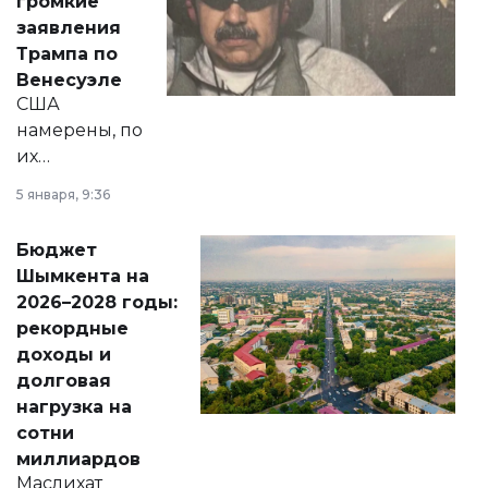
громкие
вопросов армии,
заявления
экономики и
Трампа по
личного здоровья.
Венесуэле
США
намерены, по
их
утверждению,
5 января, 9:36
принести
свободу
Бюджет
народу
Шымкента на
Венесуэлы.
2026–2028 годы:
рекордные
доходы и
долговая
нагрузка на
сотни
миллиардов
Маслихат