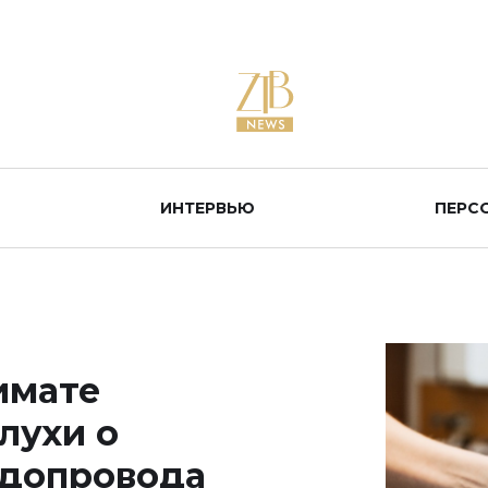
ИНТЕРВЬЮ
ПЕРС
имате
лухи о
одопровода