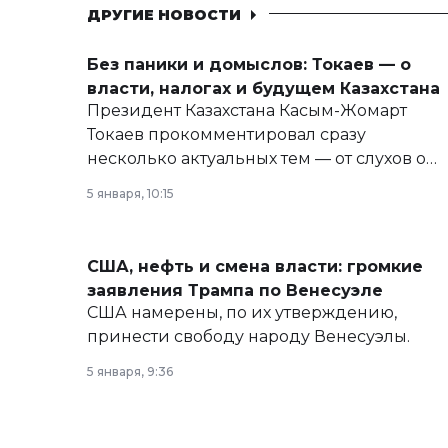
ДРУГИЕ НОВОСТИ
Без паники и домыслов: Токаев — о
власти, налогах и будущем Казахстана
Президент Казахстана Касым-Жомарт
Токаев прокомментировал сразу
несколько актуальных тем — от слухов о
политических реформах до вопросов
5 января, 10:15
армии, экономики и личного здоровья.
США, нефть и смена власти: громкие
заявления Трампа по Венесуэле
США намерены, по их утверждению,
принести свободу народу Венесуэлы.
5 января, 9:36