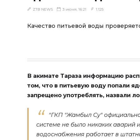
ZTB NEWS
3 июня, 16:21
1,125
Качество питьевой воды проверяет
В акимате Тараза информацию расп
том, что в питьевую воду попали я
запрещено употреблять,
назвали
ло
"ГКП "Жамбыл Су" официальн
системе не было никаких аварий 
водоснабжения работает в штатн