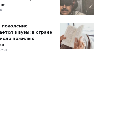
ле
36
 поколение
ется в вузы: в стране
число пожилых
ов
12:50