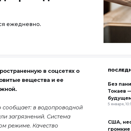
ся ежедневно.
ПОСЛЕД
ространенную в соцсетях о
довитые вещества и ее
Без пан
жной.
Токаев —
будущем
5 января, 10:
о сообщает: в водопроводной
или загрязнений. Система
США, неф
ом режиме. Качество
громкие