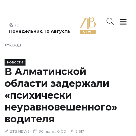
°C
Понедельник, 10 Августа
Назад
НОВОСТИ
В Алматинской
области задержали
«психически
неуравновешенного»
водителя
ZTB NEWS
30 июня, 0:00
3,617