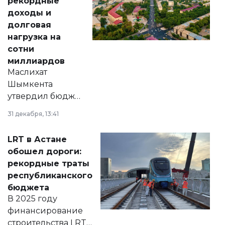
рекордные
доходы и
долговая
нагрузка на
сотни
миллиардов
Маслихат
Шымкента
утвердил бюджет
города на 2026–
31 декабря, 13:41
2028 годы.
Соответствующий
LRT в Астане
документ
обошел дороги:
появился в базе
рекордные траты
нормативных
республиканского
правовых актов и
бюджета
на сайте маслихат
В 2025 году
города.
финансирование
строительства LRT