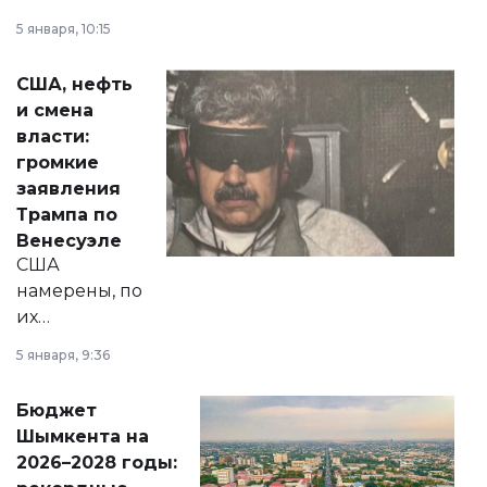
прокомментировал
5 января, 10:15
сразу несколько
актуальных тем —
США, нефть
от слухов о
и смена
политических
власти:
реформах до
громкие
вопросов армии,
заявления
экономики и
Трампа по
личного здоровья.
Венесуэле
США
намерены, по
их
утверждению,
5 января, 9:36
принести
свободу
Бюджет
народу
Шымкента на
Венесуэлы.
2026–2028 годы: