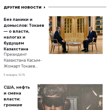
ДРУГИЕ НОВОСТИ
Без паники и
домыслов: Токаев
— о власти,
налогах и
будущем
Казахстана
Президент
Казахстана Касым-
Жомарт Токаев
прокомментировал
5 января, 10:15
сразу несколько
актуальных тем —
США, нефть
от слухов о
и смена
политических
власти:
реформах до
громкие
вопросов армии,