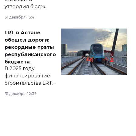
утвердил бюджет
города на 2026–
31 декабря, 13:41
2028 годы.
Соответствующий
LRT в Астане
документ
обошел дороги:
появился в базе
рекордные траты
нормативных
республиканского
правовых актов и
бюджета
на сайте маслихат
В 2025 году
города.
финансирование
строительства LRT
в Астане из
31 декабря, 12:39
республиканского
бюджета достигло
рекордных
объемов.