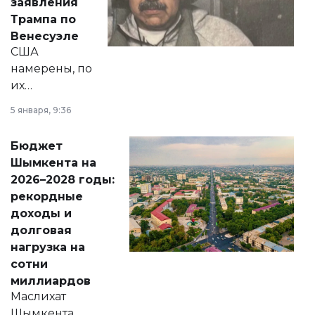
заявления
экономики и
Трампа по
личного здоровья.
Венесуэле
США
намерены, по
их
утверждению,
5 января, 9:36
принести
свободу
Бюджет
народу
Шымкента на
Венесуэлы.
2026–2028 годы:
рекордные
доходы и
долговая
нагрузка на
сотни
миллиардов
Маслихат
Шымкента