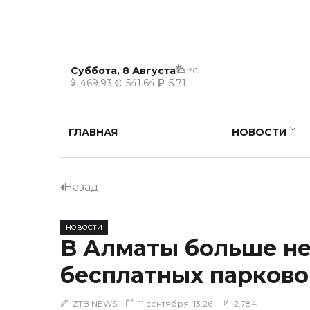
Суббота, 8 Августа
°C
469.93
541.64
5.71
ГЛАВНАЯ
НОВОСТИ
Назад
НОВОСТИ
В Алматы больше не
бесплатных парково
ZTB NEWS
11 сентября, 13:26
2,784