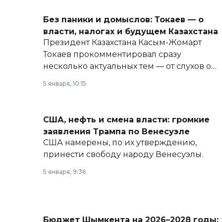
Без паники и домыслов: Токаев — о
власти, налогах и будущем Казахстана
Президент Казахстана Касым-Жомарт
Токаев прокомментировал сразу
несколько актуальных тем — от слухов о
политических реформах до вопросов
5 января, 10:15
армии, экономики и личного здоровья.
США, нефть и смена власти: громкие
заявления Трампа по Венесуэле
США намерены, по их утверждению,
принести свободу народу Венесуэлы.
5 января, 9:36
Бюджет Шымкента на 2026–2028 годы: