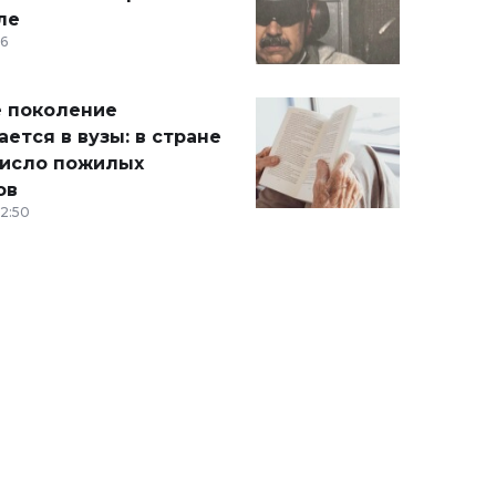
ле
36
 поколение
ется в вузы: в стране
число пожилых
ов
12:50