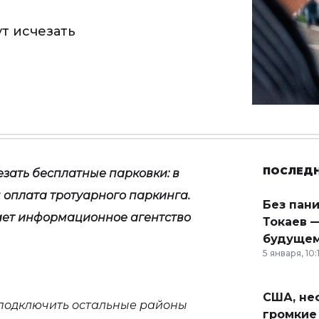
т исчезать
ПОСЛЕД
езать бесплатные парковки: в
 оплата тротуарного паркинга.
Без пан
щает информационное агентство
Токаев —
будущем
5 января, 10:
США, неф
я подключить остальные районы
громкие