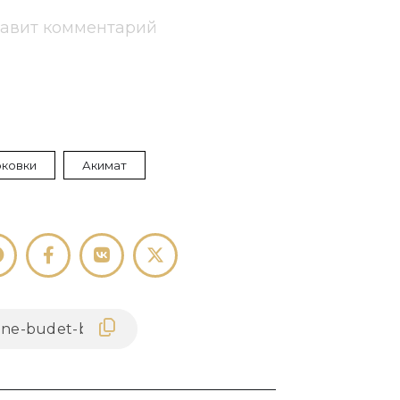
тавит комментарий
рковки
Акимат