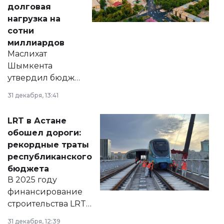
долговая
нагрузка на
сотни
миллиардов
Маслихат
Шымкента
утвердил бюджет
города на 2026–
31 декабря, 13:41
2028 годы.
Соответствующий
LRT в Астане
документ
обошел дороги:
появился в базе
рекордные траты
нормативных
республиканского
правовых актов и
бюджета
на сайте маслихат
В 2025 году
города.
финансирование
строительства LRT
в Астане из
31 декабря, 12:39