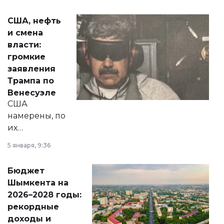
сразу несколько
актуальных тем —
США, нефть
от слухов о
и смена
политических
власти:
реформах до
громкие
вопросов армии,
заявления
экономики и
Трампа по
личного здоровья.
Венесуэле
США
намерены, по
их
утверждению,
5 января, 9:36
принести
свободу
Бюджет
народу
Шымкента на
Венесуэлы.
2026–2028 годы:
рекордные
доходы и