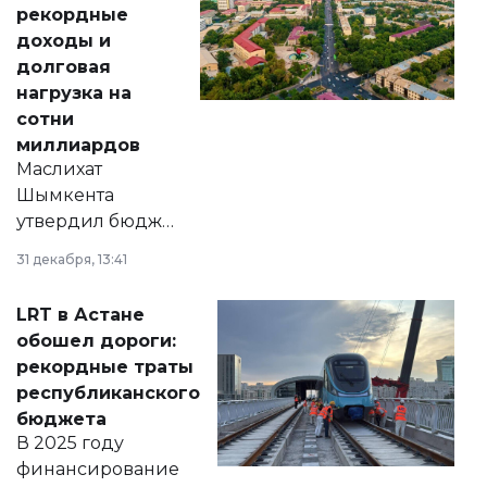
рекордные
доходы и
долговая
нагрузка на
сотни
миллиардов
Маслихат
Шымкента
утвердил бюджет
города на 2026–
31 декабря, 13:41
2028 годы.
Соответствующий
LRT в Астане
документ
обошел дороги:
появился в базе
рекордные траты
нормативных
республиканского
правовых актов и
бюджета
на сайте маслихат
В 2025 году
города.
финансирование