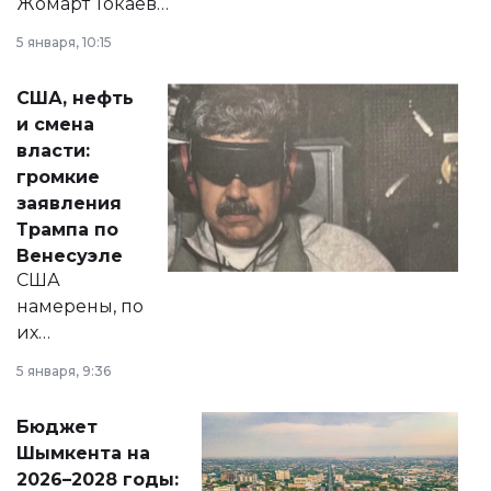
Жомарт Токаев
прокомментировал
5 января, 10:15
сразу несколько
актуальных тем —
США, нефть
от слухов о
и смена
политических
власти:
реформах до
громкие
вопросов армии,
заявления
экономики и
Трампа по
личного здоровья.
Венесуэле
США
намерены, по
их
утверждению,
5 января, 9:36
принести
свободу
Бюджет
народу
Шымкента на
Венесуэлы.
2026–2028 годы: