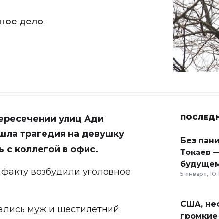
ное дело.
ПОСЛЕД
ересечении улиц Ади
шла трагедия на девушку
Без пан
ь с коллегой в офис.
Токаев —
будущем
 факту возбудили уголовное
5 января, 10:
США, неф
тались муж и шестилетний
громкие