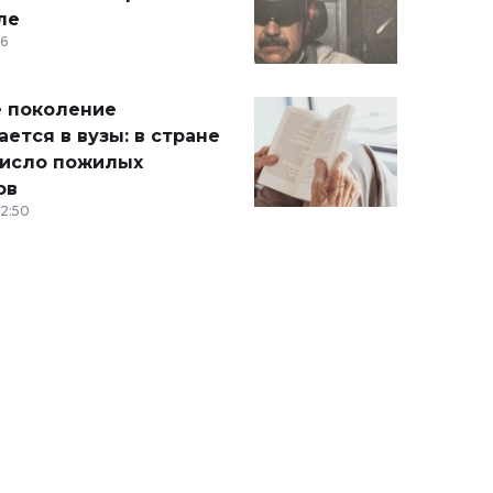
ле
36
 поколение
ется в вузы: в стране
число пожилых
ов
12:50