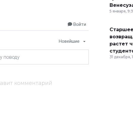
Венесуэ
5 января, 9:
Войти
Старшее
возвраща
Новейшие
растет 
студент
31 декабря, 
тавит комментарий