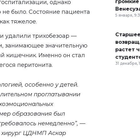
громкие
 госпитализации, однако
Венесуэ
не было. Состояние пациента
5 января, 9:
как тяжелое.
Старшее
 и удалили трихобезоар —
возвраща
зи, занимающее значительную
растет 
ий кишечник. Именно он стал
студент
31 декабря, 
гося перитонита.
логией, особенно у детей.
длительном проглатывании
ихоэмоциональных
змер образования был
требовалось немедленно”, —
 хирург ЦДНМП Аскар