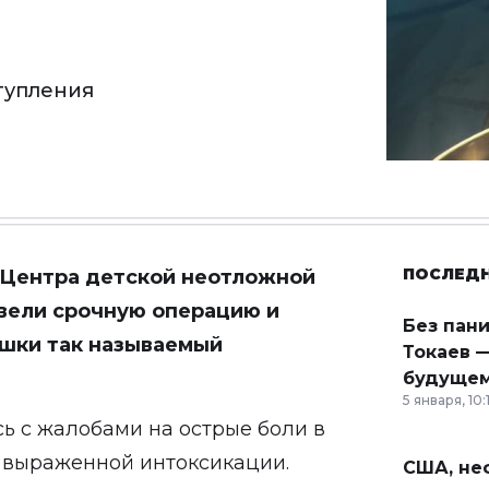
тупления
ПОСЛЕД
 Центра детской неотложной
ели срочную операцию и
Без пан
ушки так называемый
Токаев —
будущем
5 января, 10:
ь с жалобами на острые боли в
и выраженной интоксикации.
США, неф