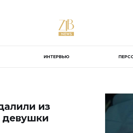
ИНТЕРВЬЮ
ПЕРС
далили из
й девушки