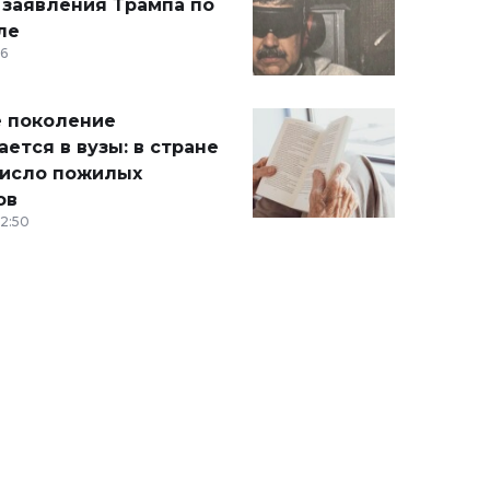
 заявления Трампа по
ле
36
 поколение
ется в вузы: в стране
число пожилых
ов
12:50