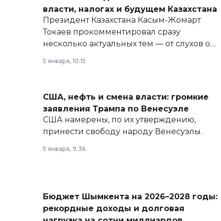
власти, налогах и будущем Казахстана
Президент Казахстана Касым-Жомарт
Токаев прокомментировал сразу
несколько актуальных тем — от слухов о
политических реформах до вопросов
5 января, 10:15
армии, экономики и личного здоровья.
США, нефть и смена власти: громкие
заявления Трампа по Венесуэле
США намерены, по их утверждению,
принести свободу народу Венесуэлы.
5 января, 9:36
Бюджет Шымкента на 2026–2028 годы:
рекордные доходы и долговая
нагрузка на сотни миллиардов