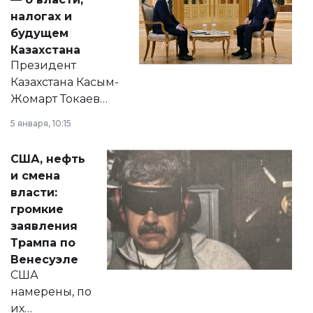
налогах и
будущем
Казахстана
Президент
Казахстана Касым-
Жомарт Токаев
прокомментировал
5 января, 10:15
сразу несколько
актуальных тем —
США, нефть
от слухов о
и смена
политических
власти:
реформах до
громкие
вопросов армии,
заявления
экономики и
Трампа по
личного здоровья.
Венесуэле
США
намерены, по
их