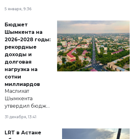
утверждению,
5 января, 9:36
принести
свободу
Бюджет
народу
Шымкента на
Венесуэлы.
2026–2028 годы:
рекордные
доходы и
долговая
нагрузка на
сотни
миллиардов
Маслихат
Шымкента
утвердил бюджет
города на 2026–
31 декабря, 13:41
2028 годы.
Соответствующий
LRT в Астане
документ