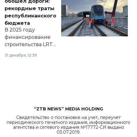
обошел дороги:
появился в базе
рекордные траты
нормативных
республиканского
правовых актов и
бюджета
на сайте маслихат
В 2025 году
города.
финансирование
строительства LRT
в Астане из
31 декабря, 12:39
республиканского
бюджета достигло
рекордных
объемов.
“ZTB NEWS” MEDIA HOLDING
Свидетельство о постановке на учет, переучет
периодического печатного издания, информационного
агентства и сетевого издания №17772-СИ выдано
03.07.2019.