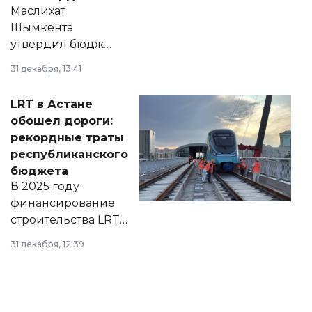
Маслихат
Шымкента
утвердил бюджет
города на 2026–
31 декабря, 13:41
2028 годы.
Соответствующий
LRT в Астане
документ
обошел дороги:
появился в базе
рекордные траты
нормативных
республиканского
правовых актов и
бюджета
на сайте маслихат
В 2025 году
города.
финансирование
строительства LRT
в Астане из
31 декабря, 12:39
республиканского
бюджета достигло
рекордных
объемов.