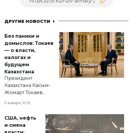
ДРУГИЕ НОВОСТИ
Без паники и
домыслов: Токаев
— о власти,
налогах и
будущем
Казахстана
Президент
Казахстана Касым-
Жомарт Токаев
прокомментировал
5 января, 10:15
сразу несколько
актуальных тем —
США, нефть
от слухов о
и смена
политических
власти: