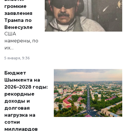
реформах до
громкие
вопросов армии,
заявления
экономики и
Трампа по
личного здоровья.
Венесуэле
США
намерены, по
их
утверждению,
5 января, 9:36
принести
свободу
Бюджет
народу
Шымкента на
Венесуэлы.
2026–2028 годы:
рекордные
доходы и
долговая
нагрузка на
сотни
миллиардов