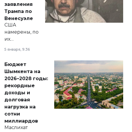
вопросов армии,
заявления
экономики и
Трампа по
личного здоровья.
Венесуэле
США
намерены, по
их
утверждению,
5 января, 9:36
принести
свободу
Бюджет
народу
Шымкента на
Венесуэлы.
2026–2028 годы:
рекордные
доходы и
долговая
нагрузка на
сотни
миллиардов
Маслихат