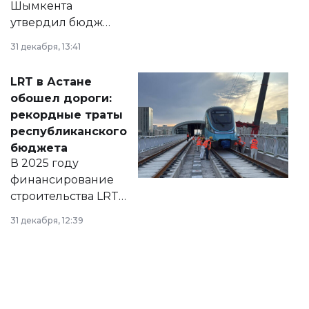
Шымкента
утвердил бюджет
города на 2026–
31 декабря, 13:41
2028 годы.
Соответствующий
LRT в Астане
документ
обошел дороги:
появился в базе
рекордные траты
нормативных
республиканского
правовых актов и
бюджета
на сайте маслихат
В 2025 году
города.
финансирование
строительства LRT
в Астане из
31 декабря, 12:39
республиканского
бюджета достигло
рекордных
объемов.