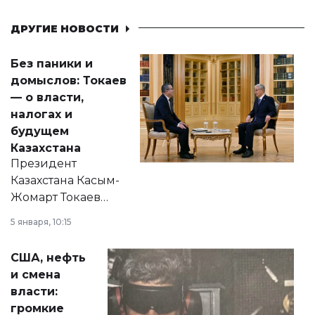
ДРУГИЕ НОВОСТИ
Без паники и
домыслов: Токаев
— о власти,
налогах и
будущем
Казахстана
Президент
Казахстана Касым-
Жомарт Токаев
прокомментировал
5 января, 10:15
сразу несколько
актуальных тем —
США, нефть
от слухов о
и смена
политических
власти:
реформах до
громкие