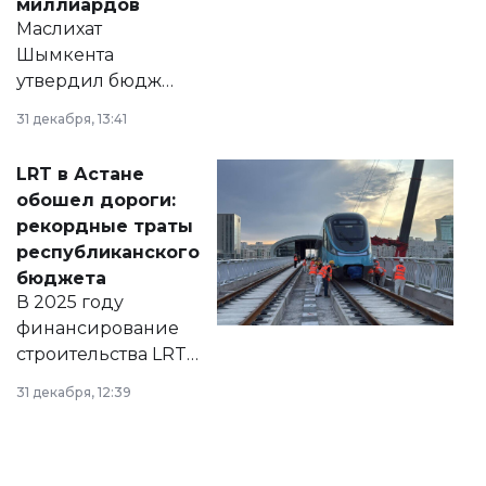
миллиардов
Маслихат
Шымкента
утвердил бюджет
города на 2026–
31 декабря, 13:41
2028 годы.
Соответствующий
LRT в Астане
документ
обошел дороги:
появился в базе
рекордные траты
нормативных
республиканского
правовых актов и
бюджета
на сайте маслихат
В 2025 году
города.
финансирование
строительства LRT
в Астане из
31 декабря, 12:39
республиканского
бюджета достигло
рекордных
объемов.