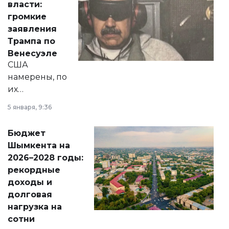
власти:
реформах до
громкие
вопросов армии,
заявления
экономики и
Трампа по
личного здоровья.
Венесуэле
США
намерены, по
их
утверждению,
5 января, 9:36
принести
свободу
Бюджет
народу
Шымкента на
Венесуэлы.
2026–2028 годы:
рекордные
доходы и
долговая
нагрузка на
сотни