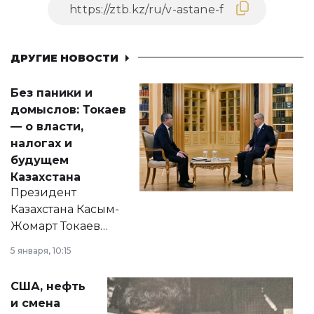
ДРУГИЕ НОВОСТИ
Без паники и
домыслов: Токаев
— о власти,
налогах и
будущем
Казахстана
Президент
Казахстана Касым-
Жомарт Токаев
прокомментировал
5 января, 10:15
сразу несколько
актуальных тем —
США, нефть
от слухов о
и смена
политических