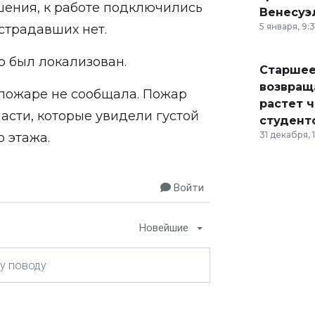
шения, к работе подключились
Венесуэ
5 января, 9:
острадавших нет.
 был локализован.
Старшее
возвраща
 пожаре не сообщала. Пожар
растет 
сти, которые увидели густой
студент
31 декабря, 
о этажа.
Войти
Новейшие