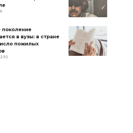
ле
36
 поколение
ется в вузы: в стране
число пожилых
ов
12:50