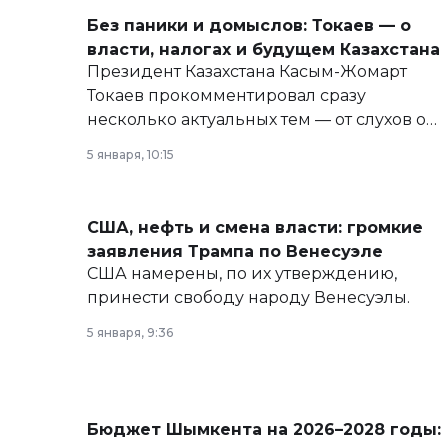
Без паники и домыслов: Токаев — о
власти, налогах и будущем Казахстана
Президент Казахстана Касым-Жомарт
Токаев прокомментировал сразу
несколько актуальных тем — от слухов о
политических реформах до вопросов
5 января, 10:15
армии, экономики и личного здоровья.
США, нефть и смена власти: громкие
заявления Трампа по Венесуэле
США намерены, по их утверждению,
принести свободу народу Венесуэлы.
5 января, 9:36
Бюджет Шымкента на 2026–2028 годы: