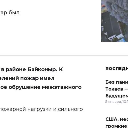
ар был
ПОСЛЕД
 в районе Байконыр. К
елений пожар имел
Без пан
ное обрушение межэтажного
Токаев —
будущем
5 января, 10:
пожарной нагрузки и сильного
США, неф
громкие