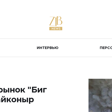
ИНТЕРВЬЮ
ПЕРС
рынок "Биг
айконыр