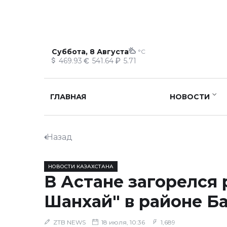
Суббота, 8 Августа
°C
469.93
541.64
5.71
ГЛАВНАЯ
НОВОСТИ
Назад
НОВОСТИ КАЗАХСТАНА
В Астане загорелся 
Шанхай" в районе Б
ZTB NEWS
18 июля, 10:36
1,689