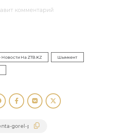
тавит комментарий
 Новости На ZTB.KZ
Шымкент