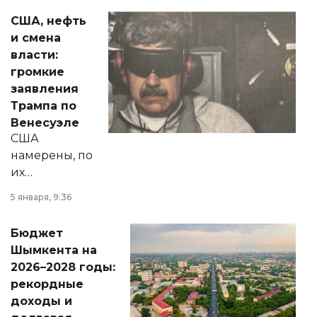
актуальных тем —
США, нефть
от слухов о
и смена
политических
власти:
реформах до
громкие
вопросов армии,
заявления
экономики и
Трампа по
личного здоровья.
Венесуэле
США
намерены, по
их
утверждению,
5 января, 9:36
принести
свободу
Бюджет
народу
Шымкента на
Венесуэлы.
2026–2028 годы:
рекордные
доходы и