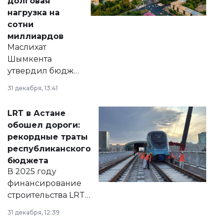
долговая
нагрузка на
сотни
миллиардов
Маслихат
Шымкента
утвердил бюджет
города на 2026–
31 декабря, 13:41
2028 годы.
Соответствующий
LRT в Астане
документ
обошел дороги:
появился в базе
рекордные траты
нормативных
республиканского
правовых актов и
бюджета
на сайте маслихат
В 2025 году
города.
финансирование
строительства LRT
в Астане из
31 декабря, 12:39
республиканского