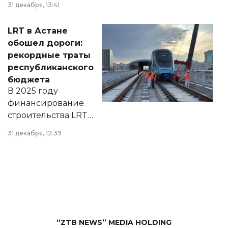
31 декабря, 13:41
2028 годы.
Соответствующий
LRT в Астане
документ
обошел дороги:
появился в базе
рекордные траты
нормативных
республиканского
правовых актов и
бюджета
на сайте маслихат
В 2025 году
города.
финансирование
строительства LRT
в Астане из
31 декабря, 12:39
республиканского
бюджета достигло
рекордных
объемов.
“ZTB NEWS” MEDIA HOLDING