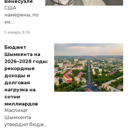
Венесуэле
США
намерены, по
их
утверждению,
5 января, 9:36
принести
свободу
Бюджет
народу
Шымкента на
Венесуэлы.
2026–2028 годы:
рекордные
доходы и
долговая
нагрузка на
сотни
миллиардов
Маслихат
Шымкента
утвердил бюджет
города на 2026–