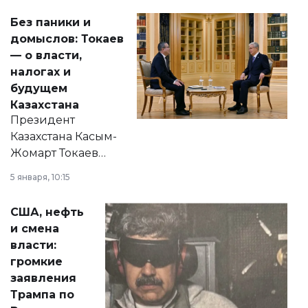
Без паники и
домыслов: Токаев
— о власти,
налогах и
будущем
Казахстана
Президент
Казахстана Касым-
Жомарт Токаев
прокомментировал
5 января, 10:15
сразу несколько
актуальных тем —
США, нефть
от слухов о
и смена
политических
власти:
реформах до
громкие
вопросов армии,
заявления
экономики и
Трампа по
личного здоровья.