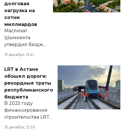
долговая
нагрузка на
сотни
миллиардов
Маслихат
Шымкента
утвердил бюджет
города на 2026–
31 декабря, 13:41
2028 годы.
Соответствующий
LRT в Астане
документ
обошел дороги:
появился в базе
рекордные траты
нормативных
республиканского
правовых актов и
бюджета
на сайте маслихат
В 2025 году
города.
финансирование
строительства LRT
в Астане из
31 декабря, 12:39