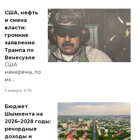
сразу несколько
актуальных тем —
США, нефть
от слухов о
и смена
политических
власти:
реформах до
громкие
вопросов армии,
заявления
экономики и
Трампа по
личного здоровья.
Венесуэле
США
намерены, по
их
утверждению,
5 января, 9:36
принести
свободу
Бюджет
народу
Шымкента на
Венесуэлы.
2026–2028 годы:
рекордные
доходы и