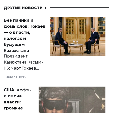
ДРУГИЕ НОВОСТИ
Без паники и
домыслов: Токаев
— о власти,
налогах и
будущем
Казахстана
Президент
Казахстана Касым-
Жомарт Токаев
прокомментировал
5 января, 10:15
сразу несколько
актуальных тем —
США, нефть
от слухов о
и смена
политических
власти:
реформах до
громкие
вопросов армии,