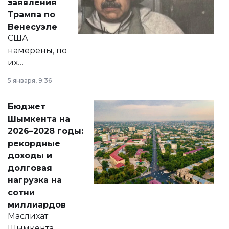
заявления
экономики и
Трампа по
личного здоровья.
Венесуэле
США
намерены, по
их
утверждению,
5 января, 9:36
принести
свободу
Бюджет
народу
Шымкента на
Венесуэлы.
2026–2028 годы:
рекордные
доходы и
долговая
нагрузка на
сотни
миллиардов
Маслихат
Шымкента