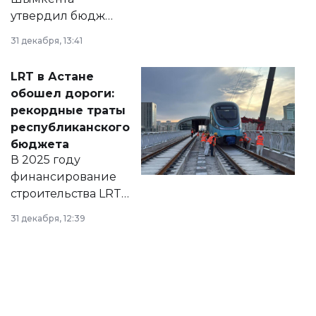
утвердил бюджет
города на 2026–
31 декабря, 13:41
2028 годы.
Соответствующий
LRT в Астане
документ
обошел дороги:
появился в базе
рекордные траты
нормативных
республиканского
правовых актов и
бюджета
на сайте маслихат
В 2025 году
города.
финансирование
строительства LRT
в Астане из
31 декабря, 12:39
республиканского
бюджета достигло
рекордных
объемов.