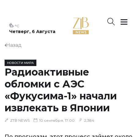
°C
Четверг, 6 Августа
Назад
НОВОСТИ МИРА
Радиоактивные
обломки с АЭС
«Фукусима-1» начали
извлекать в Японии
ZTB NEWS
10 сентября, 17:00
2,384
По прогнозам, этот процесс займет около