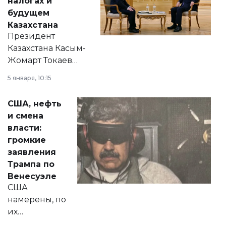
налогах и
будущем
Казахстана
Президент
Казахстана Касым-
Жомарт Токаев
прокомментировал
5 января, 10:15
сразу несколько
актуальных тем —
США, нефть
от слухов о
и смена
политических
власти:
реформах до
громкие
вопросов армии,
заявления
экономики и
Трампа по
личного здоровья.
Венесуэле
США
намерены, по
их
утверждению,