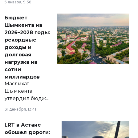
5 января, 9:36
принести
свободу
Бюджет
народу
Шымкента на
Венесуэлы.
2026–2028 годы:
рекордные
доходы и
долговая
нагрузка на
сотни
миллиардов
Маслихат
Шымкента
утвердил бюджет
города на 2026–
31 декабря, 13:41
2028 годы.
Соответствующий
LRT в Астане
документ
обошел дороги:
появился в базе