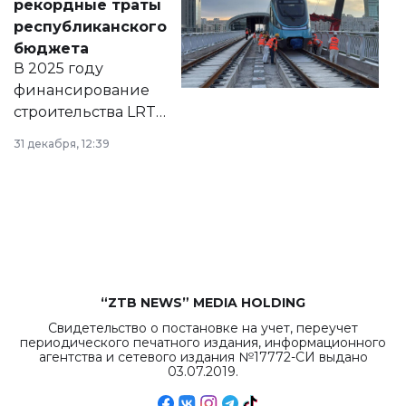
рекордные траты
нормативных
республиканского
правовых актов и
бюджета
на сайте маслихат
В 2025 году
города.
финансирование
строительства LRT
в Астане из
31 декабря, 12:39
республиканского
бюджета достигло
рекордных
объемов.
“ZTB NEWS” MEDIA HOLDING
Свидетельство о постановке на учет, переучет
периодического печатного издания, информационного
агентства и сетевого издания №17772-СИ выдано
03.07.2019.