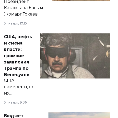
Президент
Казахстана Касым-
Жомарт Токаев
прокомментировал
5 января, 10:15
сразу несколько
актуальных тем —
США, нефть
от слухов о
и смена
политических
власти:
реформах до
громкие
вопросов армии,
заявления
экономики и
Трампа по
личного здоровья.
Венесуэле
США
намерены, по
их
утверждению,
5 января, 9:36
принести
свободу
Бюджет