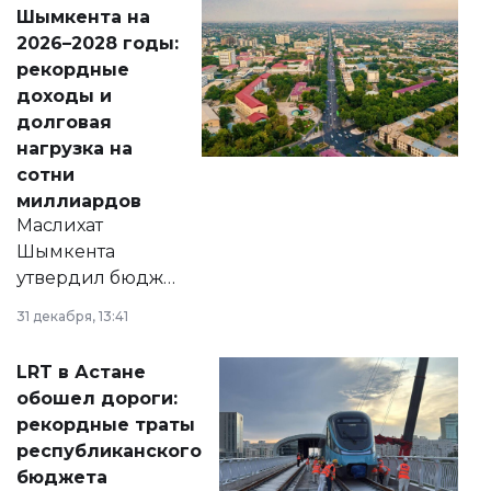
народу
Шымкента на
Венесуэлы.
2026–2028 годы:
рекордные
доходы и
долговая
нагрузка на
сотни
миллиардов
Маслихат
Шымкента
утвердил бюджет
города на 2026–
31 декабря, 13:41
2028 годы.
Соответствующий
LRT в Астане
документ
обошел дороги:
появился в базе
рекордные траты
нормативных
республиканского
правовых актов и
бюджета
на сайте маслихат