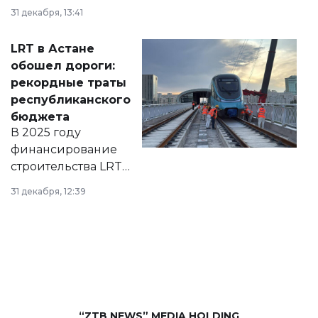
города на 2026–
31 декабря, 13:41
2028 годы.
Соответствующий
LRT в Астане
документ
обошел дороги:
появился в базе
рекордные траты
нормативных
республиканского
правовых актов и
бюджета
на сайте маслихат
В 2025 году
города.
финансирование
строительства LRT
в Астане из
31 декабря, 12:39
республиканского
бюджета достигло
рекордных
объемов.
“ZTB NEWS” MEDIA HOLDING