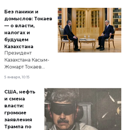
Без паники и
домыслов: Токаев
— о власти,
налогах и
будущем
Казахстана
Президент
Казахстана Касым-
Жомарт Токаев
прокомментировал
5 января, 10:15
сразу несколько
актуальных тем —
США, нефть
от слухов о
и смена
политических
власти:
реформах до
громкие
вопросов армии,
заявления
экономики и
Трампа по
личного здоровья.