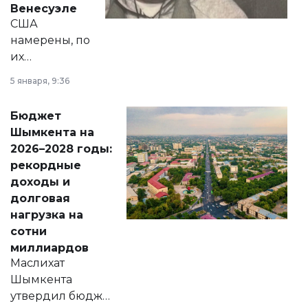
Венесуэле
США
намерены, по
их
утверждению,
5 января, 9:36
принести
свободу
Бюджет
народу
Шымкента на
Венесуэлы.
2026–2028 годы:
рекордные
доходы и
долговая
нагрузка на
сотни
миллиардов
Маслихат
Шымкента
утвердил бюджет