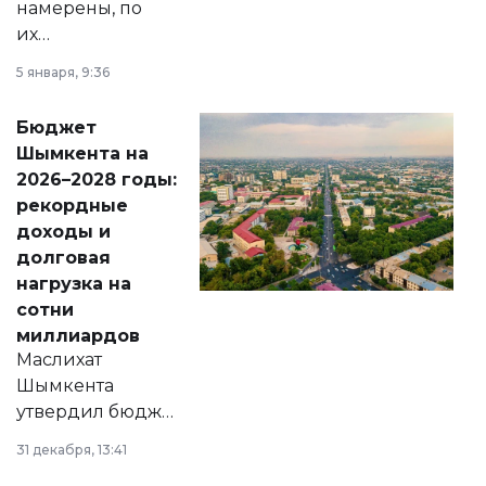
намерены, по
их
утверждению,
5 января, 9:36
принести
свободу
Бюджет
народу
Шымкента на
Венесуэлы.
2026–2028 годы:
рекордные
доходы и
долговая
нагрузка на
сотни
миллиардов
Маслихат
Шымкента
утвердил бюджет
города на 2026–
31 декабря, 13:41
2028 годы.