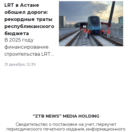
Соответствующий
LRT в Астане
документ
обошел дороги:
появился в базе
рекордные траты
нормативных
республиканского
правовых актов и
бюджета
на сайте маслихат
В 2025 году
города.
финансирование
строительства LRT
в Астане из
31 декабря, 12:39
республиканского
бюджета достигло
рекордных
объемов.
“ZTB NEWS” MEDIA HOLDING
Свидетельство о постановке на учет, переучет
периодического печатного издания, информационного