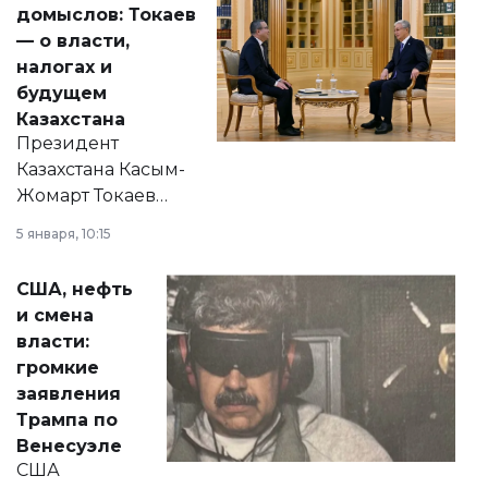
домыслов: Токаев
— о власти,
налогах и
будущем
Казахстана
Президент
Казахстана Касым-
Жомарт Токаев
прокомментировал
5 января, 10:15
сразу несколько
актуальных тем —
США, нефть
от слухов о
и смена
политических
власти:
реформах до
громкие
вопросов армии,
заявления
экономики и
Трампа по
личного здоровья.
Венесуэле
США