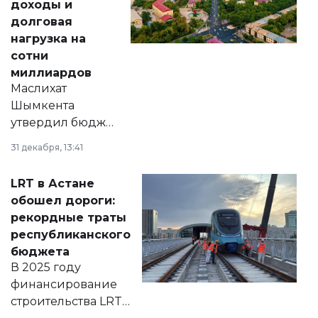
доходы и
долговая
нагрузка на
сотни
миллиардов
Маслихат
Шымкента
утвердил бюджет
города на 2026–
31 декабря, 13:41
2028 годы.
Соответствующий
LRT в Астане
документ
обошел дороги:
появился в базе
рекордные траты
нормативных
республиканского
правовых актов и
бюджета
на сайте маслихат
В 2025 году
города.
финансирование
строительства LRT