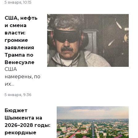
5 января, 10:15
сразу несколько
актуальных тем —
США, нефть
от слухов о
и смена
политических
власти:
реформах до
громкие
вопросов армии,
заявления
экономики и
Трампа по
личного здоровья.
Венесуэле
США
намерены, по
их
утверждению,
5 января, 9:36
принести
свободу
Бюджет
народу
Шымкента на
Венесуэлы.
2026–2028 годы:
рекордные