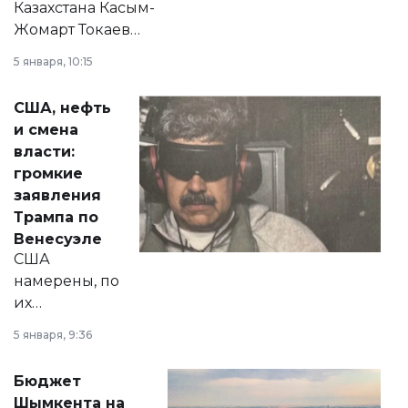
Казахстана Касым-
Жомарт Токаев
прокомментировал
5 января, 10:15
сразу несколько
актуальных тем —
США, нефть
от слухов о
и смена
политических
власти:
реформах до
громкие
вопросов армии,
заявления
экономики и
Трампа по
личного здоровья.
Венесуэле
США
намерены, по
их
утверждению,
5 января, 9:36
принести
свободу
Бюджет
народу
Шымкента на