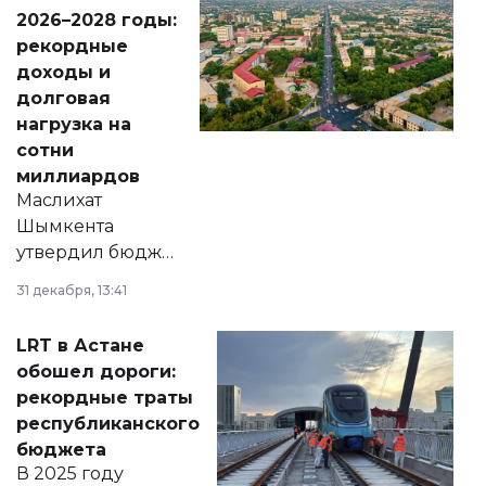
Венесуэлы.
2026–2028 годы:
рекордные
доходы и
долговая
нагрузка на
сотни
миллиардов
Маслихат
Шымкента
утвердил бюджет
города на 2026–
31 декабря, 13:41
2028 годы.
Соответствующий
LRT в Астане
документ
обошел дороги:
появился в базе
рекордные траты
нормативных
республиканского
правовых актов и
бюджета
на сайте маслихат
В 2025 году