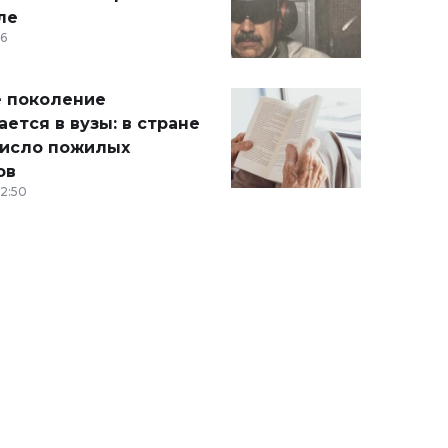
ле
36
 поколение
ется в вузы: в стране
число пожилых
ов
12:50