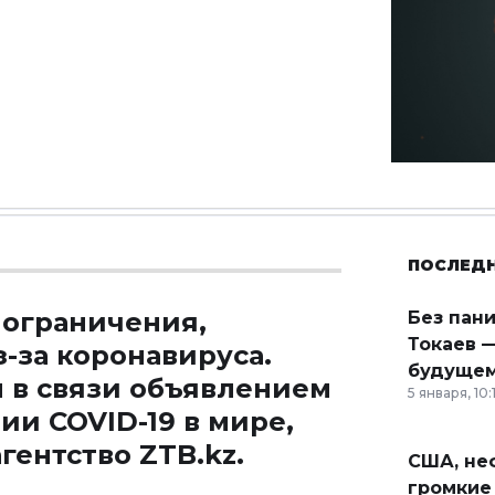
ПОСЛЕД
 ограничения,
Без пан
Токаев —
з-за коронавируса.
будущем
 в связи объявлением
5 января, 10:
и COVID-19 в мире,
агентство
ZTB.kz
.
США, неф
громкие