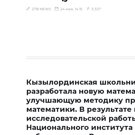
ZTB NEWS
24 мая, 14:15
3,327
Кызылординская школьни
разработала новую матем
улучшающую методику пр
математики. В результате
исследовательской работ
Национального института