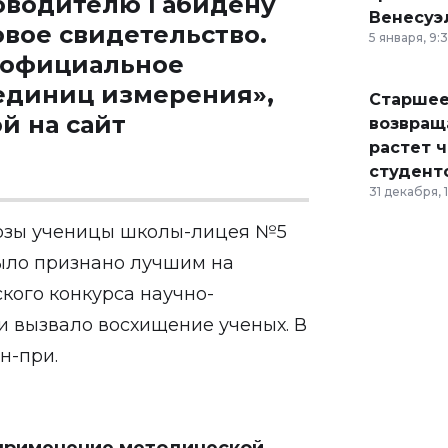
ководителю Габидену
Венесуэ
вое свидетельство.
5 января, 9:
 официальное
 единиц измерения»,
Старшее
й на сайт
возвраща
растет 
студент
31 декабря, 
 Розы ученицы школы-лицея №5
было признано лучшим на
кого конкурса научно-
и вызвало восхищение ученых. В
н-при.