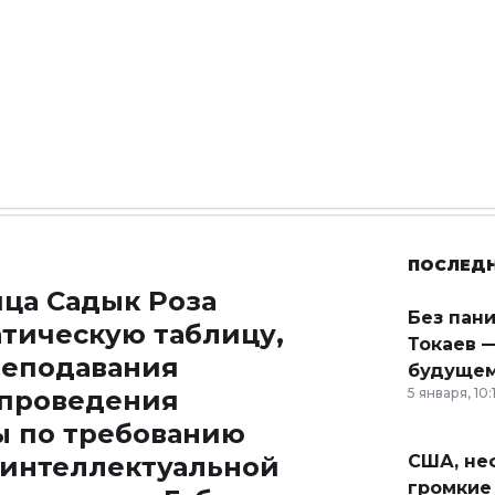
ПОСЛЕД
ца Садык Роза
Без пан
атическую таблицу,
Токаев —
еподавания
будущем
 проведения
5 января, 10:
ы по требованию
 интеллектуальной
США, неф
громкие