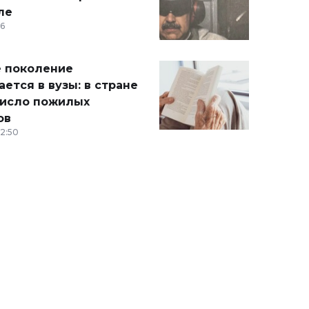
ле
36
 поколение
ется в вузы: в стране
число пожилых
ов
12:50