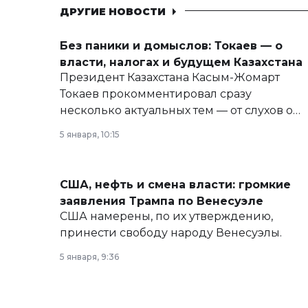
ДРУГИЕ НОВОСТИ
Без паники и домыслов: Токаев — о
власти, налогах и будущем Казахстана
Президент Казахстана Касым-Жомарт
Токаев прокомментировал сразу
несколько актуальных тем — от слухов о
политических реформах до вопросов
5 января, 10:15
армии, экономики и личного здоровья.
США, нефть и смена власти: громкие
заявления Трампа по Венесуэле
США намерены, по их утверждению,
принести свободу народу Венесуэлы.
5 января, 9:36