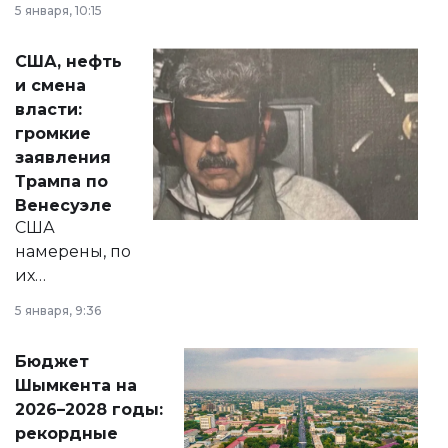
5 января, 10:15
сразу несколько
актуальных тем —
США, нефть
от слухов о
и смена
политических
власти:
реформах до
громкие
вопросов армии,
заявления
экономики и
Трампа по
личного здоровья.
Венесуэле
США
намерены, по
их
утверждению,
5 января, 9:36
принести
свободу
Бюджет
народу
Шымкента на
Венесуэлы.
2026–2028 годы:
рекордные