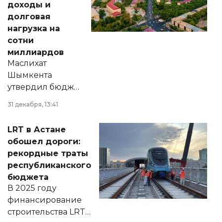
доходы и
долговая
нагрузка на
сотни
миллиардов
Маслихат
Шымкента
утвердил бюджет
города на 2026–
31 декабря, 13:41
2028 годы.
Соответствующий
LRT в Астане
документ
обошел дороги:
появился в базе
рекордные траты
нормативных
республиканского
правовых актов и
бюджета
на сайте маслихат
В 2025 году
города.
финансирование
строительства LRT