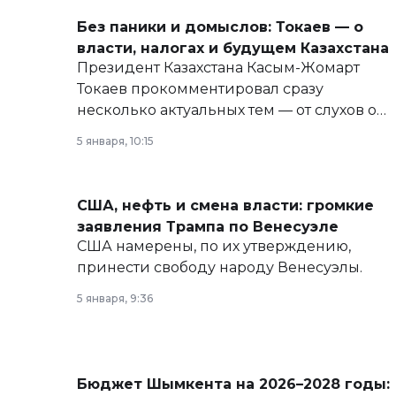
Без паники и домыслов: Токаев — о
власти, налогах и будущем Казахстана
Президент Казахстана Касым-Жомарт
Токаев прокомментировал сразу
несколько актуальных тем — от слухов о
политических реформах до вопросов
5 января, 10:15
армии, экономики и личного здоровья.
США, нефть и смена власти: громкие
заявления Трампа по Венесуэле
США намерены, по их утверждению,
принести свободу народу Венесуэлы.
5 января, 9:36
Бюджет Шымкента на 2026–2028 годы: