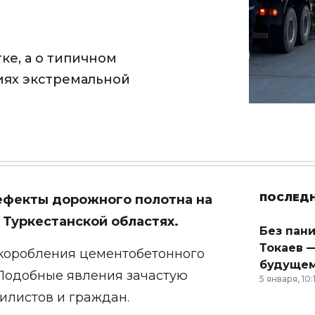
ке, а о типичном
иях экстремальной
ПОСЛЕД
ефекты дорожного полотна на
 Туркестанской областях.
Без пан
Токаев —
коробления цементобетонного
будущем
. Подобные явления зачастую
5 января, 10:
илистов и граждан.