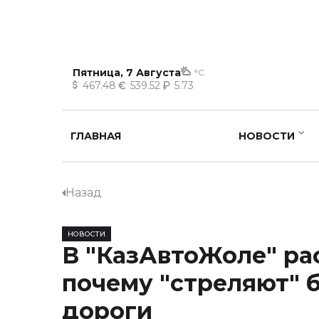
Пятница, 7 Августа
°C
467.48
539.52
5.73
ГЛАВНАЯ
НОВОСТИ
Назад
НОВОСТИ
В "КазАвтоЖоле" ра
почему "стреляют" 
дороги