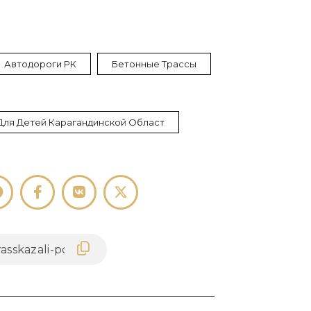
Автодороги РК
Бетонные Трассы
Для Детей Карагандинской Област