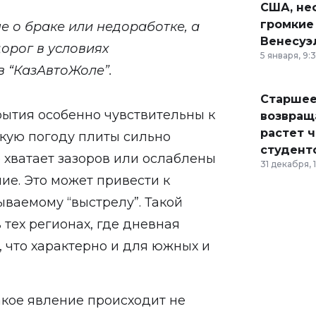
США, неф
громкие
е о браке или недоработке, а
Венесуэ
орог в условиях
5 января, 9:
в “КазАвтоЖоле”.
Старшее
рытия особенно чувствительны к
возвраща
растет 
кую погоду плиты сильно
студент
 хватает зазоров или ослаблены
31 декабря, 
ие. Это может привести к
ываемому “выстрелу”. Такой
 тех регионах, где дневная
 что характерно и для южных и
акое явление происходит не