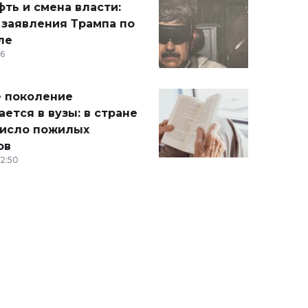
ть и смена власти:
 заявления Трампа по
ле
36
 поколение
ется в вузы: в стране
число пожилых
ов
12:50