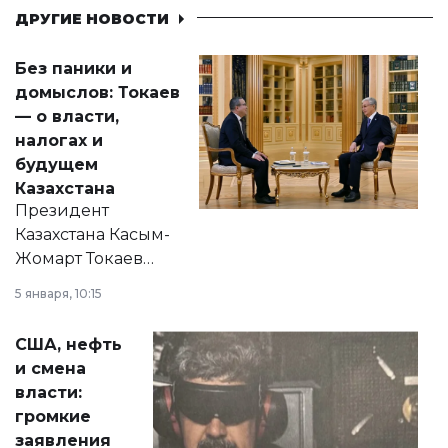
ДРУГИЕ НОВОСТИ
Без паники и
домыслов: Токаев
— о власти,
налогах и
будущем
Казахстана
Президент
Казахстана Касым-
Жомарт Токаев
прокомментировал
5 января, 10:15
сразу несколько
актуальных тем —
США, нефть
от слухов о
и смена
политических
власти:
реформах до
громкие
вопросов армии,
заявления