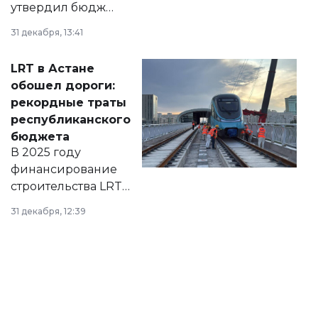
утвердил бюджет
города на 2026–
31 декабря, 13:41
2028 годы.
Соответствующий
LRT в Астане
документ
обошел дороги:
появился в базе
рекордные траты
нормативных
республиканского
правовых актов и
бюджета
на сайте маслихат
В 2025 году
города.
финансирование
строительства LRT
в Астане из
31 декабря, 12:39
республиканского
бюджета достигло
рекордных
объемов.