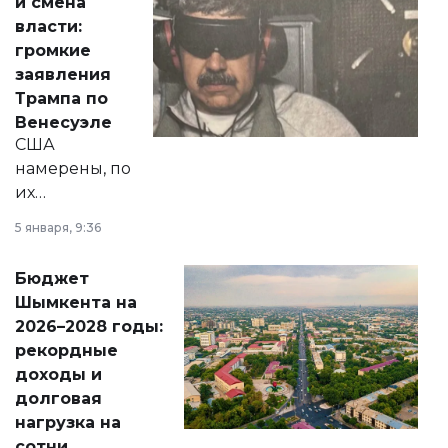
и смена
политических
власти:
реформах до
громкие
вопросов армии,
заявления
экономики и
Трампа по
личного здоровья.
Венесуэле
США
намерены, по
их
утверждению,
5 января, 9:36
принести
свободу
Бюджет
народу
Шымкента на
Венесуэлы.
2026–2028 годы:
рекордные
доходы и
долговая
нагрузка на
сотни