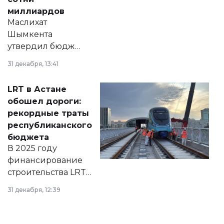
миллиардов
Маслихат
Шымкента
утвердил бюджет
города на 2026–
31 декабря, 13:41
2028 годы.
Соответствующий
LRT в Астане
документ
обошел дороги:
появился в базе
рекордные траты
нормативных
республиканского
правовых актов и
бюджета
на сайте маслихат
В 2025 году
города.
финансирование
строительства LRT
в Астане из
31 декабря, 12:39
республиканского
бюджета достигло
рекордных