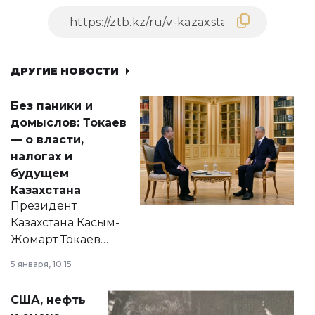
ДРУГИЕ НОВОСТИ
Без паники и
домыслов: Токаев
— о власти,
налогах и
будущем
Казахстана
Президент
Казахстана Касым-
Жомарт Токаев
прокомментировал
5 января, 10:15
сразу несколько
актуальных тем —
США, нефть
от слухов о