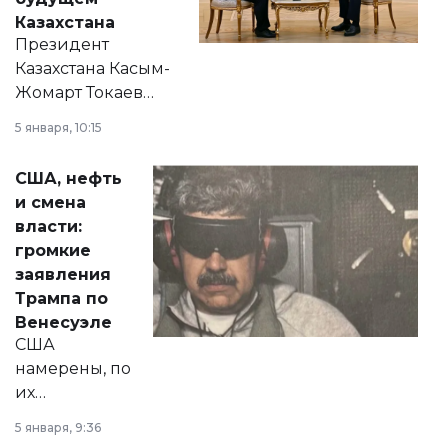
Казахстана
Президент
Казахстана Касым-
Жомарт Токаев
прокомментировал
5 января, 10:15
сразу несколько
актуальных тем —
США, нефть
от слухов о
и смена
политических
власти:
реформах до
громкие
вопросов армии,
заявления
экономики и
Трампа по
личного здоровья.
Венесуэле
США
намерены, по
их
утверждению,
5 января, 9:36
принести