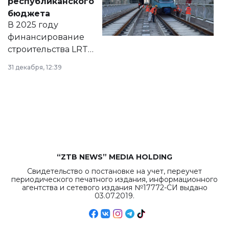
республиканского
правовых актов и
бюджета
на сайте маслихат
В 2025 году
города.
финансирование
строительства LRT
в Астане из
31 декабря, 12:39
республиканского
бюджета достигло
рекордных
объемов.
“ZTB NEWS” MEDIA HOLDING
Свидетельство о постановке на учет, переучет
периодического печатного издания, информационного
агентства и сетевого издания №17772-СИ выдано
03.07.2019.