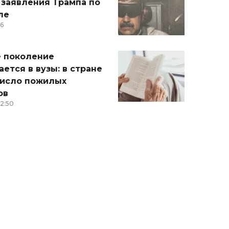
 заявления Трампа по
ле
36
 поколение
ется в вузы: в стране
число пожилых
ов
12:50