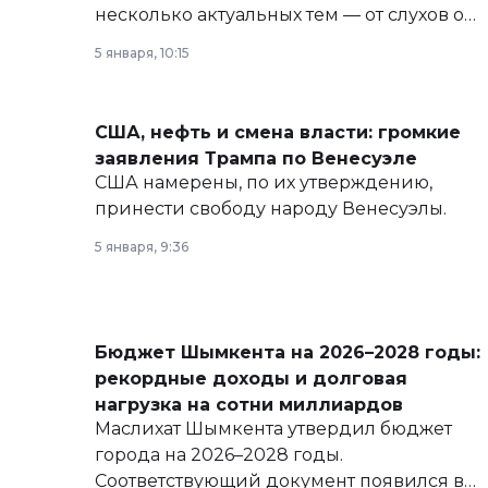
несколько актуальных тем — от слухов о
политических реформах до вопросов
5 января, 10:15
армии, экономики и личного здоровья.
США, нефть и смена власти: громкие
заявления Трампа по Венесуэле
США намерены, по их утверждению,
принести свободу народу Венесуэлы.
5 января, 9:36
Бюджет Шымкента на 2026–2028 годы:
рекордные доходы и долговая
нагрузка на сотни миллиардов
Маслихат Шымкента утвердил бюджет
города на 2026–2028 годы.
Соответствующий документ появился в