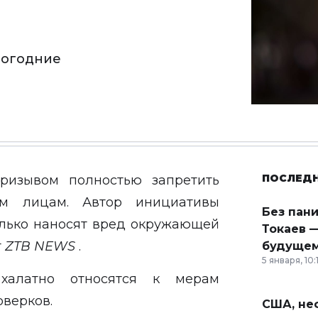
овогодние
ПОСЛЕД
ризывом полностью запретить
им лицам. Автор инициативы
Без пан
только наносят вред окружающей
Токаев —
т
ZTB
NEWS
.
будущем
5 января, 10:
халатно относятся к мерам
верков.
США, неф