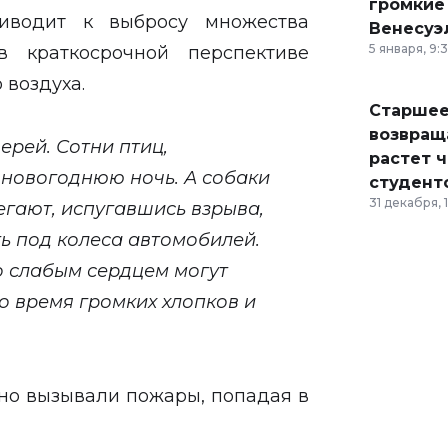
громкие
иводит к выбросу множества
Венесуэ
5 января, 9:
в краткосрочной перспективе
 воздуха.
Старшее
возвраща
ерей. Сотни птиц,
растет 
в новогоднюю ночь. А собаки
студент
31 декабря, 
егают, испугавшись взрыва,
ть под колеса автомобилей.
 слабым сердцем могут
о время громких хлопков и
тно вызывали пожары, попадая в