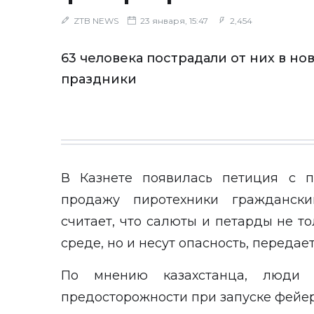
ZTB NEWS
23 января, 15:47
2,454
63 человека пострадали от них в н
праздники
В Казнете появилась петиция с п
продажу пиротехники гражданск
считает, что салюты и петарды не 
среде, но и несут опасность, передае
По мнению казахстанца, люди 
предосторожности при запуске фейер