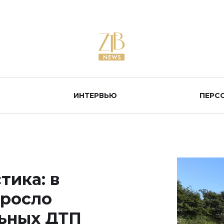
ИНТЕРВЬЮ
ПЕРС
ика: в
ыросло
льных ДТП