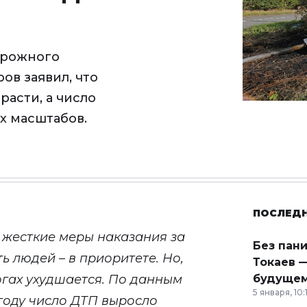
орожного
ов заявил, что
расти, а число
х масштабов.
ПОСЛЕД
 жесткие меры наказания за
Без пан
 людей – в приоритете. Но,
Токаев —
огах ухудшается. По данным
будущем
5 января, 10:
 году число ДТП выросло