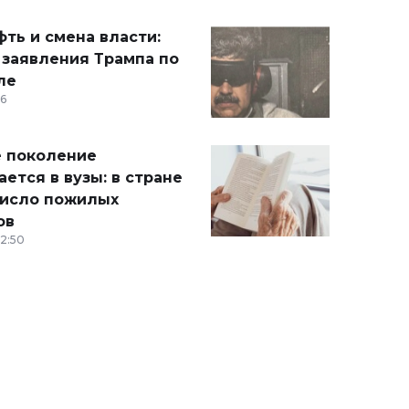
ть и смена власти:
 заявления Трампа по
ле
36
 поколение
ется в вузы: в стране
число пожилых
ов
12:50