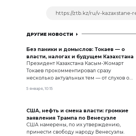
ДРУГИЕ НОВОСТИ
Без паники и домыслов: Токаев — о
власти, налогах и будущем Казахстана
Президент Казахстана Касым-Жомарт
Токаев прокомментировал сразу
несколько актуальных тем — от слухов о
политических реформах до вопросов
5 января, 10:15
армии, экономики и личного здоровья.
США, нефть и смена власти: громкие
заявления Трампа по Венесуэле
США намерены, по их утверждению,
принести свободу народу Венесуэлы.