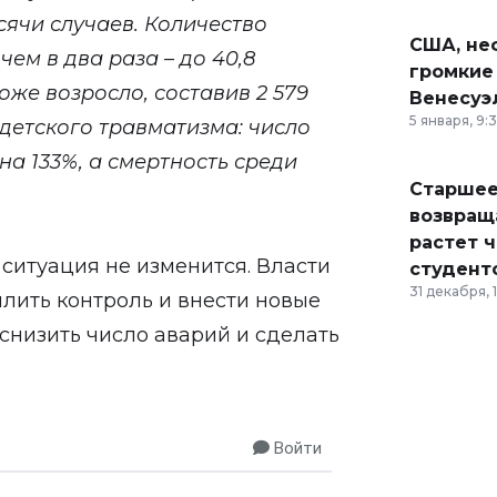
ысячи случаев. Количество
США, неф
ем в два раза – до 40,8
громкие
оже возросло, составив 2 579
Венесуэ
5 января, 9:
детского травматизма: число
а 133%, а смертность среди
Старшее
возвраща
растет 
 ситуация не изменится. Власти
студент
31 декабря, 
илить контроль и внести новые
снизить число аварий и сделать
Войти