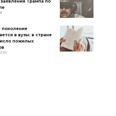
 заявления Трампа по
ле
36
 поколение
ется в вузы: в стране
число пожилых
ов
12:50