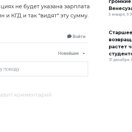
громкие
ациях не будет указана зарплата
Венесуэ
5 января, 9:
 и КГД и так "видят" эту сумму.
Старшее
Войти
возвраща
растет 
Новейшие
студент
31 декабря, 
тавит комментарий