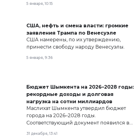
политических реформах до вопросов
5 января, 10:15
армии, экономики и личного здоровья.
США, нефть и смена власти: громкие
заявления Трампа по Венесуэле
США намерены, по их утверждению,
принести свободу народу Венесуэлы.
5 января, 9:36
Бюджет Шымкента на 2026–2028 годы:
рекордные доходы и долговая
нагрузка на сотни миллиардов
Маслихат Шымкента утвердил бюджет
города на 2026–2028 годы.
Соответствующий документ появился в
базе нормативных правовых актов и на
31 декабря, 13:41