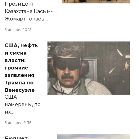
Президент
Казахстана Касым-
Жомарт Токаев
прокомментировал
5 января, 10:15
сразу несколько
актуальных тем —
США, нефть
от слухов о
и смена
политических
власти:
реформах до
громкие
вопросов армии,
заявления
экономики и
Трампа по
личного здоровья.
Венесуэле
США
намерены, по
их
утверждению,
5 января, 9:36
принести
свободу
Бюджет