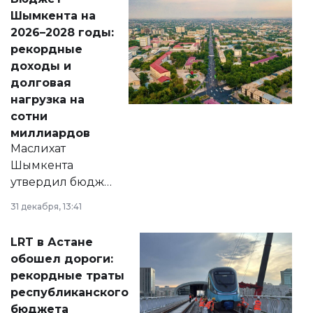
народу
Шымкента на
Венесуэлы.
2026–2028 годы:
рекордные
доходы и
долговая
нагрузка на
сотни
миллиардов
Маслихат
Шымкента
утвердил бюджет
города на 2026–
31 декабря, 13:41
2028 годы.
Соответствующий
LRT в Астане
документ
обошел дороги:
появился в базе
рекордные траты
нормативных
республиканского
правовых актов и
бюджета