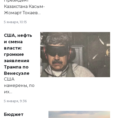
Президент
Казахстана Касым-
Жомарт Токаев
прокомментировал
5 января, 10:15
сразу несколько
актуальных тем —
США, нефть
от слухов о
и смена
политических
власти:
реформах до
громкие
вопросов армии,
заявления
экономики и
Трампа по
личного здоровья.
Венесуэле
США
намерены, по
их
утверждению,
5 января, 9:36
принести
свободу
Бюджет
народу