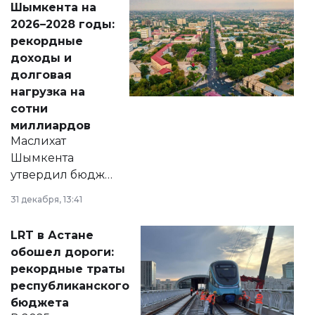
Шымкента на
Венесуэлы.
2026–2028 годы:
рекордные
доходы и
долговая
нагрузка на
сотни
миллиардов
Маслихат
Шымкента
утвердил бюджет
города на 2026–
31 декабря, 13:41
2028 годы.
Соответствующий
LRT в Астане
документ
обошел дороги:
появился в базе
рекордные траты
нормативных
республиканского
правовых актов и
бюджета
на сайте маслихат