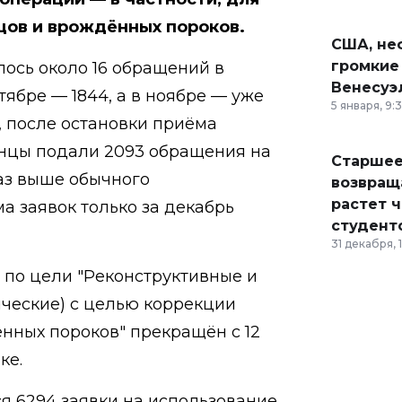
цов и врождённых пороков.
США, неф
громкие
ось около 16 обращений в
Венесуэ
ктябре — 1844, а в ноябре — уже
5 января, 9:
, после остановки приёма
анцы подали 2093 обращения на
Старшее
раз выше обычного
возвраща
растет 
а заявок только за декабрь
студент
31 декабря, 
 по цели "Реконструктивные и
ческие) с целью коррекции
нных пороков" прекращён с 12
ке.
я 6294 заявки на использование