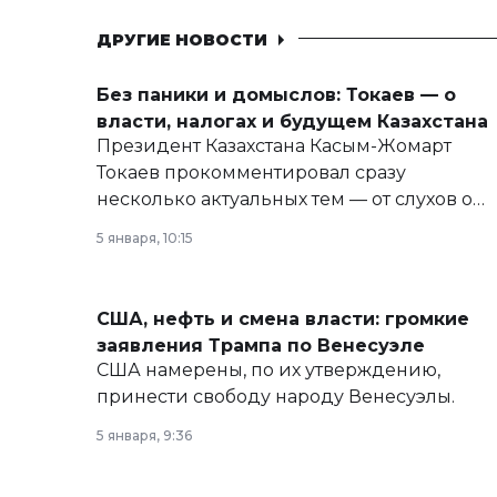
ДРУГИЕ НОВОСТИ
Без паники и домыслов: Токаев — о
власти, налогах и будущем Казахстана
Президент Казахстана Касым-Жомарт
Токаев прокомментировал сразу
несколько актуальных тем — от слухов о
политических реформах до вопросов
5 января, 10:15
армии, экономики и личного здоровья.
США, нефть и смена власти: громкие
заявления Трампа по Венесуэле
США намерены, по их утверждению,
принести свободу народу Венесуэлы.
5 января, 9:36