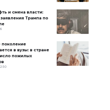
ть и смена власти:
 заявления Трампа по
ле
36
 поколение
ется в вузы: в стране
число пожилых
ов
12:50