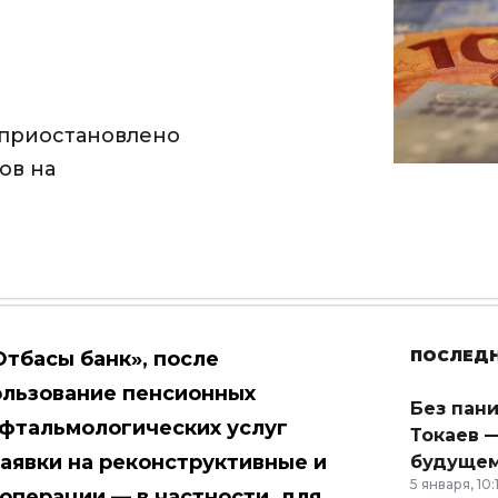
е приостановлено
ов на
ПОСЛЕД
Отбасы банк», после
ользование пенсионных
Без пан
офтальмологических услуг
Токаев —
аявки на реконструктивные и
будущем
5 января, 10:
операции — в частности, для