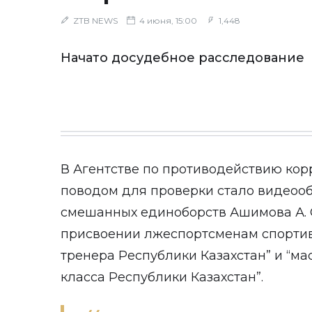
ZTB NEWS
4 июня, 15:00
1,448
Начато досудебное расследование
В Агентстве по противодействию ко
поводом для проверки стало видеоо
смешанных единоборств Ашимова А. 
присвоении лжеспортсменам спортив
тренера Республики Казахстан” и “м
класса Республики Казахстан”.