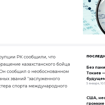
ПОСЛЕД
ррупции РК
сообщили
, что
бращение казахстанского бойца
Без пан
Он сообщил о необоснованном
Токаев —
ных званий “заслуженного
будущем
5 января, 10:
астера спорта международного
США, неф
громкие