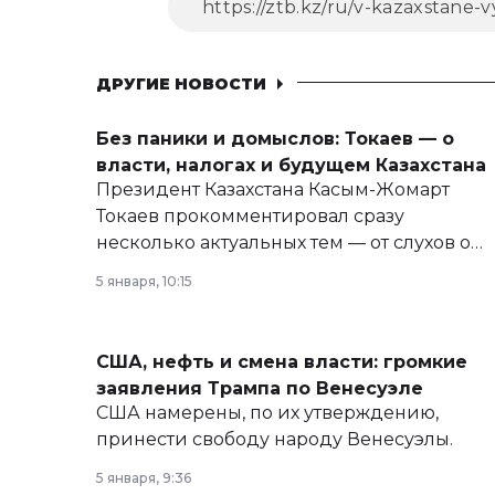
ДРУГИЕ НОВОСТИ
Без паники и домыслов: Токаев — о
власти, налогах и будущем Казахстана
Президент Казахстана Касым-Жомарт
Токаев прокомментировал сразу
несколько актуальных тем — от слухов о
политических реформах до вопросов
5 января, 10:15
армии, экономики и личного здоровья.
США, нефть и смена власти: громкие
заявления Трампа по Венесуэле
США намерены, по их утверждению,
принести свободу народу Венесуэлы.
5 января, 9:36