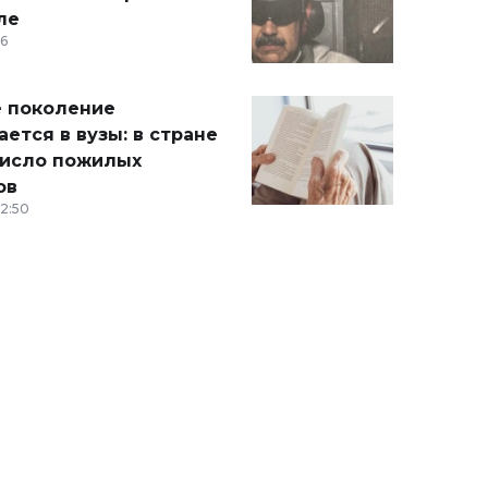
ле
36
 поколение
ется в вузы: в стране
число пожилых
ов
12:50