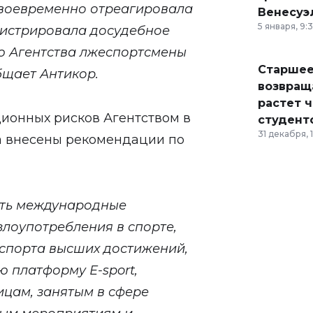
воевременно отреагировала
Венесуэ
5 января, 9:
гистрировала досудебное
ю Агентства лжеспортсмены
Старшее
бщает Антикор.
возвраща
растет 
ионных рисков Агентством в
студент
31 декабря, 
а внесены рекомендации по
ть международные
злоупотребления в спорте,
спорта высших достижений,
 платформу Е-sport,
цам, занятым в сфере