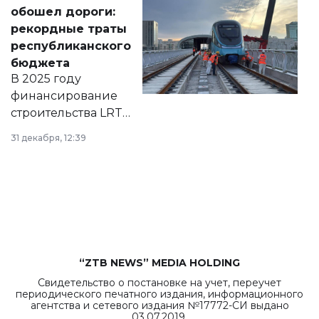
документ
обошел дороги:
появился в базе
рекордные траты
нормативных
республиканского
правовых актов и
бюджета
на сайте маслихат
В 2025 году
города.
финансирование
строительства LRT
в Астане из
31 декабря, 12:39
республиканского
бюджета достигло
рекордных
объемов.
“ZTB NEWS” MEDIA HOLDING
Свидетельство о постановке на учет, переучет
периодического печатного издания, информационного
агентства и сетевого издания №17772-СИ выдано
03.07.2019.