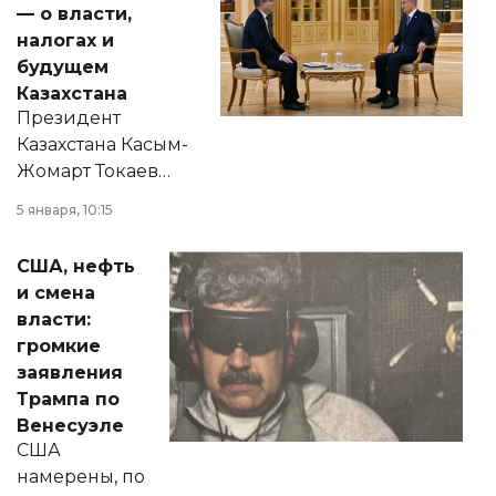
— о власти,
налогах и
будущем
Казахстана
Президент
Казахстана Касым-
Жомарт Токаев
прокомментировал
5 января, 10:15
сразу несколько
актуальных тем —
США, нефть
от слухов о
и смена
политических
власти:
реформах до
громкие
вопросов армии,
заявления
экономики и
Трампа по
личного здоровья.
Венесуэле
США
намерены, по