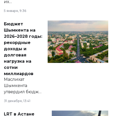
их
утверждению,
5 января, 9:36
принести
свободу
Бюджет
народу
Шымкента на
Венесуэлы.
2026–2028 годы:
рекордные
доходы и
долговая
нагрузка на
сотни
миллиардов
Маслихат
Шымкента
утвердил бюджет
города на 2026–
31 декабря, 13:41
2028 годы.
Соответствующий
LRT в Астане