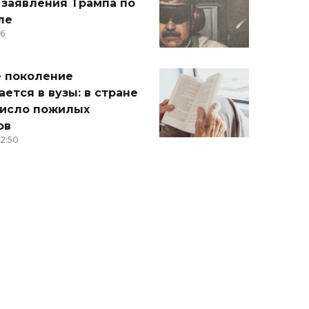
 заявления Трампа по
ле
36
 поколение
ется в вузы: в стране
число пожилых
ов
12:50