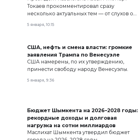
Токаев прокомментировал сразу
несколько актуальных тем — от слухов о
политических реформах до вопросов
5 января, 10:15
армии, экономики и личного здоровья.
США, нефть и смена власти: громкие
заявления Трампа по Венесуэле
США намерены, по их утверждению,
принести свободу народу Венесуэлы.
5 января, 9:36
Бюджет Шымкента на 2026–2028 годы:
рекордные доходы и долговая
нагрузка на сотни миллиардов
Маслихат Шымкента утвердил бюджет
города на 2026–2028 годы.