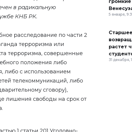
громкие
лечен в радикальную
Венесуэ
5 января, 9:
лужбе КНБ РК.
Старшее
ное расследование по части 2
возвраща
паганда терроризма или
растет 
та терроризма, совершенные
студент
31 декабря, 
жебного положения либо
, либо с использованием
етей телекоммуникаций, либо
дварительному сговору),
е лишения свободы на срок от
.
стью 1 статьи 201 Уголовно-