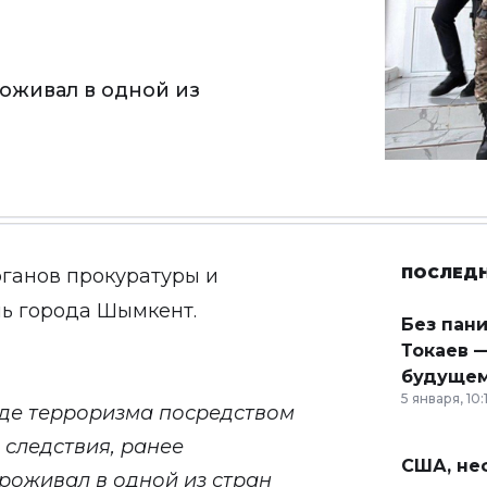
оживал в одной из
ПОСЛЕД
ганов прокуратуры и
ь города Шымкент.
Без пан
Токаев —
будущем
5 января, 10:
нде терроризма посредством
 следствия, ранее
США, неф
роживал в одной из стран