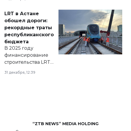
2028 годы.
Соответствующий
LRT в Астане
документ
обошел дороги:
появился в базе
рекордные траты
нормативных
республиканского
правовых актов и
бюджета
на сайте маслихат
В 2025 году
города.
финансирование
строительства LRT
в Астане из
31 декабря, 12:39
республиканского
бюджета достигло
рекордных
объемов.
“ZTB NEWS” MEDIA HOLDING