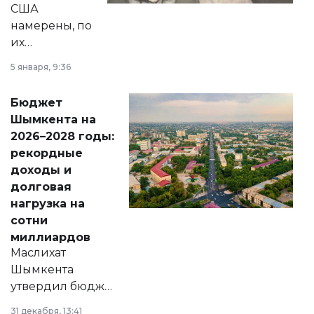
США
намерены, по
их
утверждению,
5 января, 9:36
принести
свободу
Бюджет
народу
Шымкента на
Венесуэлы.
2026–2028 годы:
рекордные
доходы и
долговая
нагрузка на
сотни
миллиардов
Маслихат
Шымкента
утвердил бюджет
города на 2026–
31 декабря, 13:41