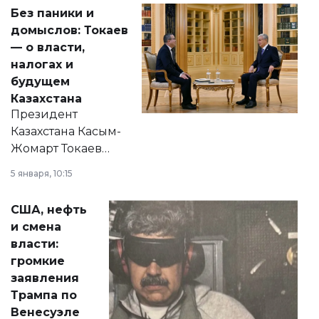
Без паники и
домыслов: Токаев
— о власти,
налогах и
будущем
Казахстана
Президент
Казахстана Касым-
Жомарт Токаев
прокомментировал
5 января, 10:15
сразу несколько
актуальных тем —
США, нефть
от слухов о
и смена
политических
власти:
реформах до
громкие
вопросов армии,
заявления
экономики и
Трампа по
личного здоровья.
Венесуэле